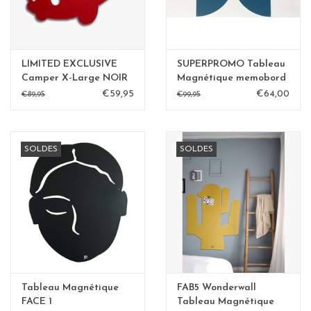
LIMITED EXCLUSIVE
SUPERPROMO Tableau
Camper X-Large NOIR
Magnétique memobord
Abstract 1
€59,95
€64,00
€89,95
€99,95
SOLDES
SOLDES
Tableau Magnétique
FAB5 Wonderwall
FACE 1
Tableau Magnétique