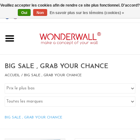
Veuillez accepter les cookies afin de rendre ce site plus fonctionnel. D'accord?
Oui
Non
En savoir plus sur les témoins (cookies) »
EUR
/
GBP
/
USD
0 Articles - €0,00
Accueil
BIG SALE , GRAB YOUR CHANCE
ACCUEIL
/
BIG SALE , GRAB YOUR CHANCE
Un design personnalisé
BIG SALE , GRAB YOUR
CHANCE
BIG SALE , GRAB YOUR CHANCE
LIMITED EXCLUSIVES