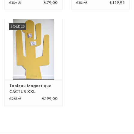
CACTUS jaune
€79,00
€139,95
€109,95
€189,95
SOLDES
Tableau Magnetique
CACTUS XXL
€199,00
€285,95