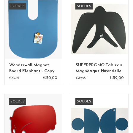
SOLDES
SOLDES
Etagères Shelves
Rectangulaire, carrées, rondes
tableau magnétique
Wonderwall Magnet
SUPERPROMO Tableau
Board Elephant - Copy
Magnetique Hirondelle
3
€50,00
€59,00
€69,95
€89,95
SOLDES
SOLDES