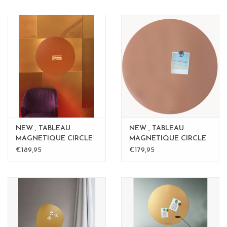
NEW , TABLEAU
NEW , TABLEAU
MAGNETIQUE CIRCLE
MAGNETIQUE CIRCLE
ROSE - 60 cm - Copy -
ROSE - 60 cm - Copy -
€189,95
€179,95
Copy
Copy - Copy