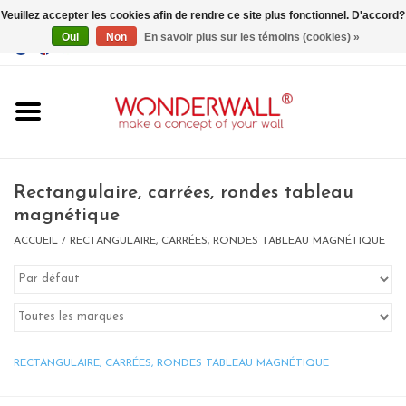
Veuillez accepter les cookies afin de rendre ce site plus fonctionnel. D'accord?
Oui
Non
En savoir plus sur les témoins (cookies) »
EUR
/
GBP
/
USD
0 Articles - €0,00
Accueil
Rectangulaire, carrées, rondes tableau
magnétique
ACCUEIL
/
RECTANGULAIRE, CARRÉES, RONDES TABLEAU MAGNÉTIQUE
Un design personnalisé
BIG SALE , GRAB YOUR
CHANCE
RECTANGULAIRE, CARRÉES, RONDES TABLEAU MAGNÉTIQUE
LIMITED EXCLUSIVES