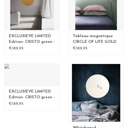
EXCLUSIEVE LIMITED
Tableau magnétique
Edition- CRISTO green -
CIRCLE OF LIFE GOLD
Copy
83cm diam. - Copy
€189,95
€189,95
EXCLUSIEVE LIMITED
Edition- CRISTO green -
Copy - Copy
€189,95
Whiteboard