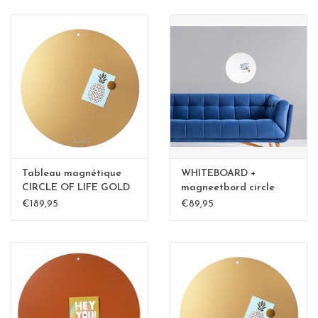
Etagères Shelves
Rectangulaire, carrées, rondes
tableau magnétique
Tableau magnétique
WHITEBOARD +
CIRCLE OF LIFE GOLD
magneetbord circle
83cm diam.
rond 50 cm - special
€189,95
€89,95
collection