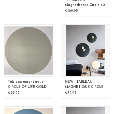
Magnetboard Circle 60
cm - Copy
€189,95
Tableau magnétique
NEW , TABLEAU
CIRCLE OF LIFE GOLD
MAGNETIQUE CIRCLE
50cm diam. - Copy
Rouille 40cm - Copy
€89,95
€79,95