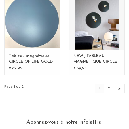
Tableau magnétique
NEW , TABLEAU
CIRCLE OF LIFE GOLD
MAGNETIQUE CIRCLE
50cm diam. - Copy -
Rouille 40cm - Copy -
€89,95
€89,95
Copy
Copy
Page 1 de 2
1
2
Abonnez-vous à notre infolettre: