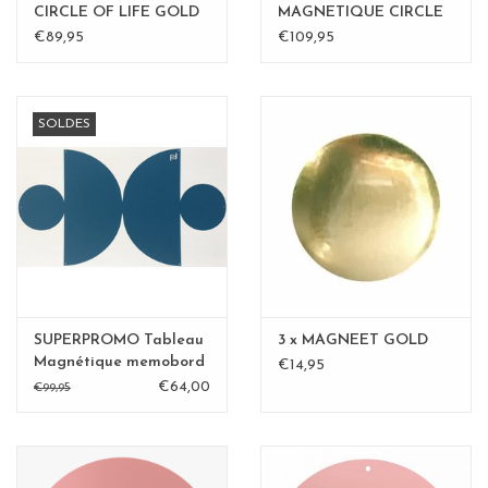
CIRCLE OF LIFE GOLD
MAGNETIQUE CIRCLE
60cm diam.
Rouille 50cm
€89,95
€109,95
SOLDES
SUPERPROMO Tableau
3 x MAGNEET GOLD
Magnétique memobord
€14,95
Abstract 1
€64,00
€99,95