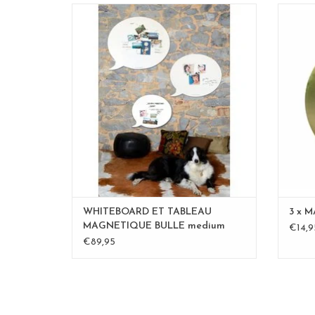
WHITEBOARD et tableau magnétique
BULLE
100% made in Belgium
aussi en formaat 67 x 80 cm
aussi en format 95 x 80 cm
aussi en ordre sur mesure
mail à
inge@fab5.be
AJOUTER AU PANIER
WHITEBOARD ET TABLEAU
3 x 
MAGNETIQUE BULLE medium
€14,9
€89,95