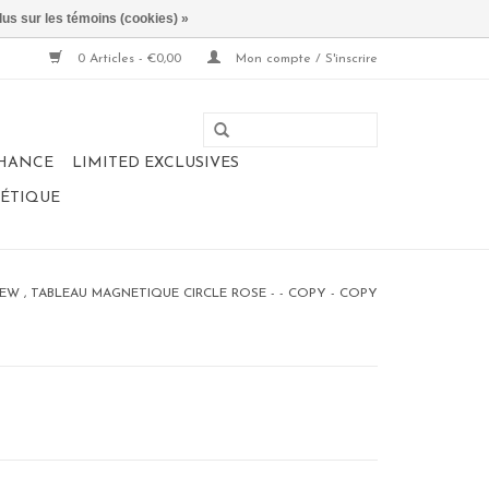
lus sur les témoins (cookies) »
0 Articles - €0,00
Mon compte / S'inscrire
CHANCE
LIMITED EXCLUSIVES
NÉTIQUE
EW , TABLEAU MAGNETIQUE CIRCLE ROSE - - COPY - COPY