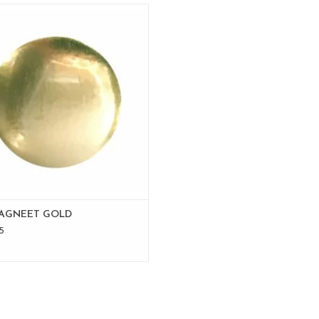
AIMANT 3 piéces- gold
100% made in Belgium
AJOUTER AU PANIER
MAGNEET GOLD
5