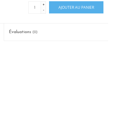
+
AJOUTER AU PANIER
-
Évaluations
(0)