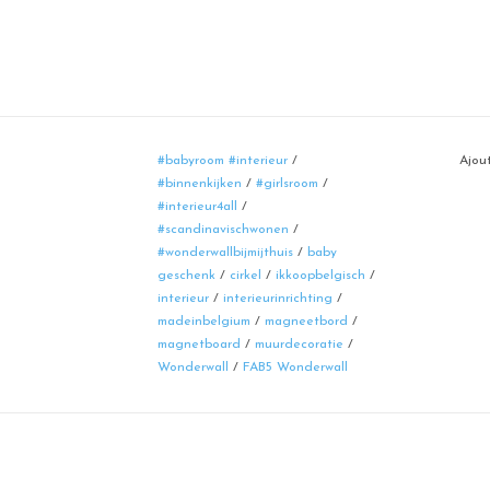
#babyroom #interieur
/
Ajout
#binnenkijken
/
#girlsroom
/
#interieur4all
/
#scandinavischwonen
/
#wonderwallbijmijthuis
/
baby
geschenk
/
cirkel
/
ikkoopbelgisch
/
interieur
/
interieurinrichting
/
madeinbelgium
/
magneetbord
/
magnetboard
/
muurdecoratie
/
Wonderwall
/
FAB5 Wonderwall