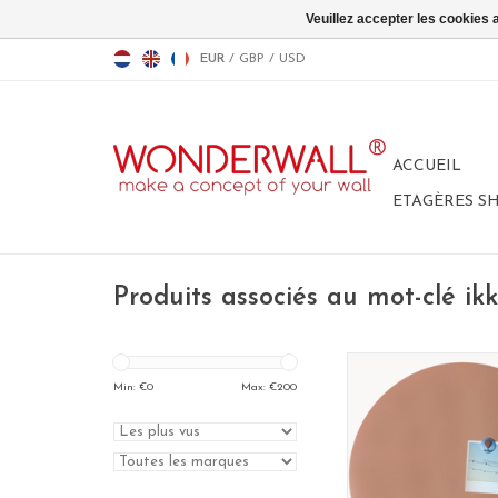
Veuillez accepter les cookies 
EUR
/
GBP
/
USD
ACCUEIL
ETAGÈRES S
Produits associés au mot-clé ik
Tableau Magn
format: 60 
Min: €
0
Max: €
200
material: poadercoa
100% made in B
couleur: Ros
AJOUTER AU P