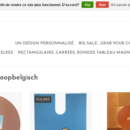
afin de rendre ce site plus fonctionnel. D'accord?
Oui
Non
En savoir p
UN DESIGN PERSONNALISÉ
BIG SALE , GRAB YOUR 
HELVES
RECTANGULAIRE, CARRÉES, RONDES TABLEAU MAG
koopbelgisch
etic
Wonderwall Magnet Board
Tableau
SOLDES
cm
Elephant - Copy
format
ted steel
material: poa
AJOUTER AU PANIER
elgium
100% made
e
couleu
ANIER
AJOUTER 