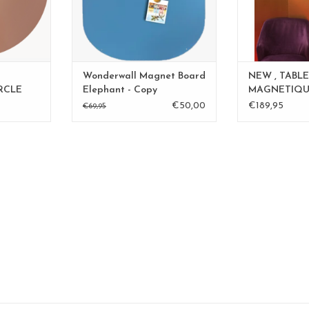
Wonderwall Magnet Board
NEW , TABL
RCLE
Elephant - Copy
MAGNETIQU
py -
ROSE - 60 cm
€50,00
€189,95
€69,95
Copy