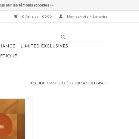
lus sur les témoins (cookies) »
0 Articles - €0,00
Mon compte / S'inscrire
CHANCE
LIMITED EXCLUSIVES
NÉTIQUE
ACCUEIL
/
MOTS-CLÉS
/
IKKOOPBELGISCH
 Magnetic
: 60 cm
dercoated steel
 in Belgium
r: Rose
AU PANIER