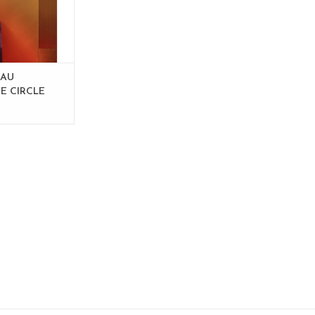
EAU
E CIRCLE
 - Copy -