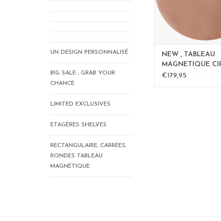
UN DESIGN PERSONNALISÉ
NEW , TABLEAU
MAGNETIQUE CI
BIG SALE , GRAB YOUR
ROSE - 60 cm - Co
€179,95
CHANCE
Copy - Copy
LIMITED EXCLUSIVES
ETAGÈRES SHELVES
RECTANGULAIRE, CARRÉES,
RONDES TABLEAU
MAGNÉTIQUE