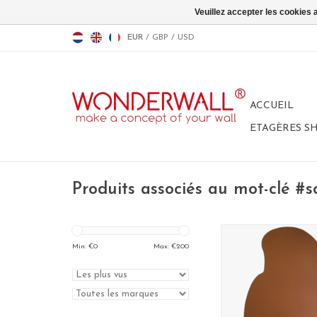
Veuillez accepter les cookies 
EUR
/
GBP
/
USD
ACCUEIL
ETAGÈRES S
Produits associés au mot-clé #
Tableau Magn
format: 60 
Min: €
0
Max: €
200
material: poadercoa
100% made in B
couleur: rouil