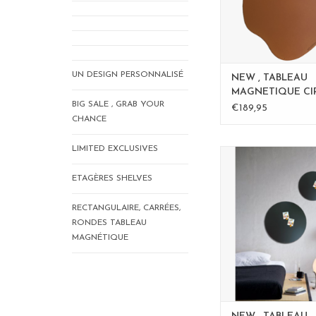
AJOUTER AU P
UN DESIGN PERSONNALISÉ
NEW , TABLEAU
MAGNETIQUE CI
BIG SALE , GRAB YOUR
Rouille 60cm - Co
€189,95
CHANCE
LIMITED EXCLUSIVES
Tableau Magn
format: 40 
ETAGÈRES SHELVES
material: poadercoa
couleur: rouil
RECTANGULAIRE, CARRÉES,
RONDES TABLEAU
100% made in B
MAGNÉTIQUE
AJOUTER AU P