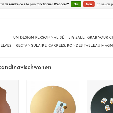
afin de rendre ce site plus fonctionnel. D'accord?
Oui
Non
En savoir p
UN DESIGN PERSONNALISÉ
BIG SALE , GRAB YOUR 
HELVES
RECTANGULAIRE, CARRÉES, RONDES TABLEAU MAG
scandinavischwonen
etic
Tableau Magnetique
Tableau
cm
couleur: Or
format
ted steel
diametre: 83 cm
material: poa
100% made in Belgium
couleur
elgium
material: poadercoated steel
le
100% made
AJOUTER AU PANIER