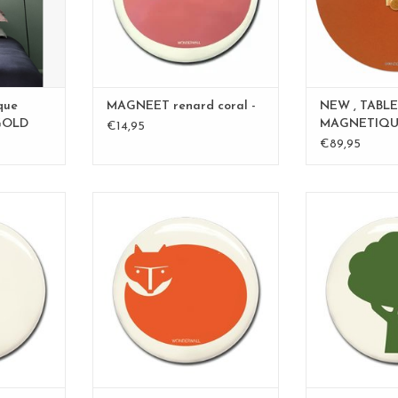
AJOUTER 
que
MAGNEET renard coral -
NEW , TABL
GOLD
MAGNETIQU
€14,95
y
Rouille 60cm
€89,95
PE
AIMANT RENARD (ORANGE)
AIMAN
ANIER
AJOUTER AU PANIER
AJOUTER 