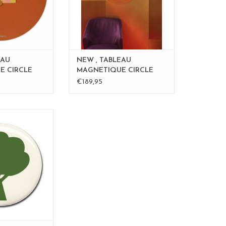
AU PANIER
EAU
NEW , TABLEAU
E CIRCLE
MAGNETIQUE CIRCLE
ROSE - 60 cm - Copy -
€189,95
Copy
T ARBRE
AU PANIER