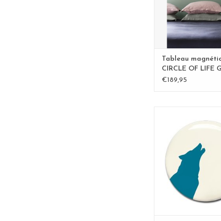
Tableau magnéti
CIRCLE OF LIFE 
83cm diam. - Cop
€189,95
AIMANT LOU
AJOUTER AU P