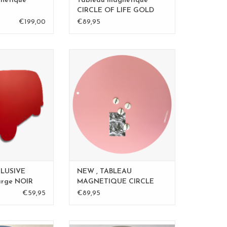
netique
Tableau magnétique
CIRCLE OF LIFE GOLD
50cm diam.
€199,00
€89,95
ique 95 x 80 cm
Tableau Magnetic
OIR
format: 60 cm
material: poadercoated steel
AU PANIER
100% made in Belgium
couleur: Rose
AJOUTER AU PANIER
CLUSIVE
NEW , TABLEAU
arge NOIR
MAGNETIQUE CIRCLE
ROSE - 60 cm
€59,95
€89,95
Magnetique
Tableau Magnetique