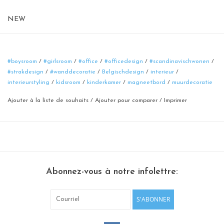
NEW
Tableau Magnetic
format: 60 cm
material: poadercoated steel
#boysroom
/
#girlsroom
/
#office
/
#officedesign
/
#scandinavischwonen
/
#strakdesign
/
#wanddecoratie
/
Belgischdesign
/
interieur
/
couleur: rouille
interieurstyling
/
kidsroom
/
kinderkamer
/
magneetbord
/
muurdecoratie
Ajouter à la liste de souhaits
/
Ajouter pour comparer
/
Imprimer
Abonnez-vous à notre infolettre:
S'ABONNER