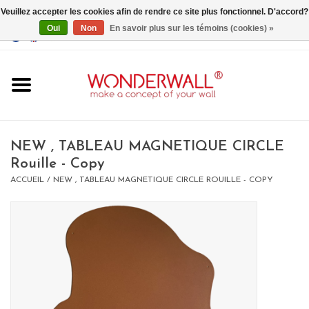
Veuillez accepter les cookies afin de rendre ce site plus fonctionnel. D'accord?
Oui
Non
En savoir plus sur les témoins (cookies) »
EUR
/
GBP
/
USD
0 Articles - €0,00
Accueil
NEW , TABLEAU MAGNETIQUE CIRCLE
Rouille - Copy
ACCUEIL
/
NEW , TABLEAU MAGNETIQUE CIRCLE ROUILLE - COPY
Un design personnalisé
BIG SALE , GRAB YOUR
CHANCE
LIMITED EXCLUSIVES