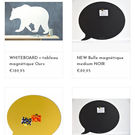
WHITEBOARD + tableau
NEW Bulle magnétique
magnétique Ours
medium NOIR
polaire XL-Special
€189,95
€89,95
collection - Copy