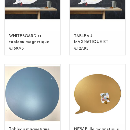
WHITEBOARD et
TABLEAU
tableau magnétique
MAGNéTIQUE ET
bulle XL
WHITEBOARD BULLE
€189,95
€127,95
LARGE
Tableau magnétique
NEW Bulle magnétique