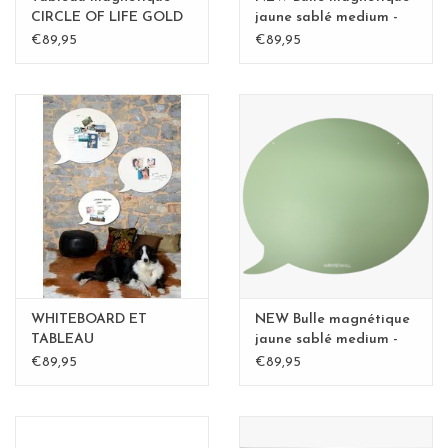
CIRCLE OF LIFE GOLD
jaune sablé medium -
50cm diam. - Copy -
Copy
€89,95
€89,95
Copy
WHITEBOARD ET
NEW Bulle magnétique
TABLEAU
jaune sablé medium -
MAGNETIQUE BULLE
Copy - Copy - Copy
€89,95
€89,95
medium