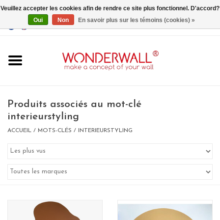
Veuillez accepter les cookies afin de rendre ce site plus fonctionnel. D'accord?
Oui
Non
En savoir plus sur les témoins (cookies) »
EUR
/
GBP
/
USD
0 Articles - €0,00
Accueil
Produits associés au mot-clé
interieurstyling
ACCUEIL
/
MOTS-CLÉS
/
INTERIEURSTYLING
Un design personnalisé
BIG SALE , GRAB YOUR
CHANCE
LIMITED EXCLUSIVES