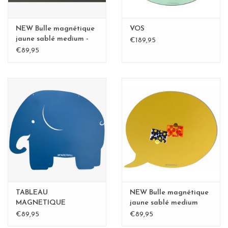
NEW Bulle magnétique
VOS
jaune sablé medium -
€189,95
Copy - Copy
€89,95
TABLEAU
NEW Bulle magnétique
MAGNETIQUE
jaune sablé medium
ELEPHANT medium-
€89,95
€89,95
perfect gift