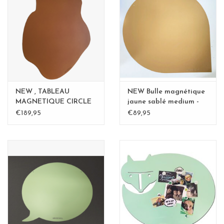
Etagères Shelves
Rectangulaire, carrées, rondes
tableau magnétique
NEW , TABLEAU
NEW Bulle magnétique
MAGNETIQUE CIRCLE
jaune sablé medium -
Rouille 60cm - Copy
Copy - Copy
€189,95
€89,95