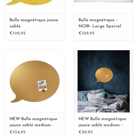
Bulle magnétique jaune
Bulle magnétique -
sablé
NOIR- Large Special
collection
€109,95
€109,95
NEW Bulle magnétique
NEW Bulle magnétique
jaune sablé medium -
jaune sablé medium -
Copy - Copy
Copy - Copy
€104,95
€89,95