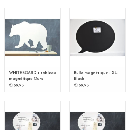
WHITEBOARD + tableau
Bulle magnétique - XL-
magnétique Ours
Black
polaire XL-Special
€189,95
€189,95
collection