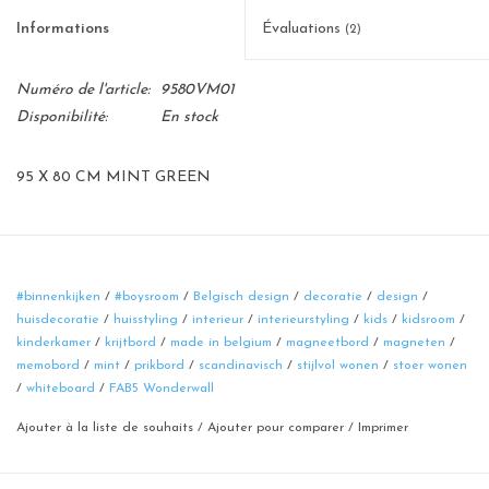
Informations
Évaluations
(2)
Numéro de l'article:
9580VM01
Disponibilité:
En stock
95 X 80 CM MINT GREEN
#binnenkijken
/
#boysroom
/
Belgisch design
/
decoratie
/
design
/
huisdecoratie
/
huisstyling
/
interieur
/
interieurstyling
/
kids
/
kidsroom
/
kinderkamer
/
krijtbord
/
made in belgium
/
magneetbord
/
magneten
/
memobord
/
mint
/
prikbord
/
scandinavisch
/
stijlvol wonen
/
stoer wonen
/
whiteboard
/
FAB5 Wonderwall
Ajouter à la liste de souhaits
/
Ajouter pour comparer
/
Imprimer