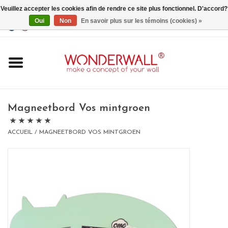
Veuillez accepter les cookies afin de rendre ce site plus fonctionnel. D'accord?
Oui
Non
En savoir plus sur les témoins (cookies) »
EUR
/
GBP
/
USD
0 Articles - €0,00
Accueil
Magneetbord Vos mintgroen
ACCUEIL
/
MAGNEETBORD VOS MINTGROEN
Un design personnalisé
BIG SALE , GRAB YOUR
CHANCE
LIMITED EXCLUSIVES