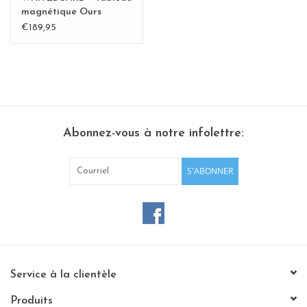
magnétique Ours
polaire XL-Special
€189,95
collection - Copy
Abonnez-vous à notre infolettre:
S'ABONNER
Service à la clientèle
Produits