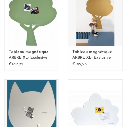
Etagères Shelves
Rectangulaire, carrées, rondes
tableau magnétique
Tableau magnétique
Tableau magnétique
ARBRE XL- Exclusive
ARBRE XL- Exclusive
Kamakura vert
Kamakura BLvert -
€189,95
€189,95
Copy