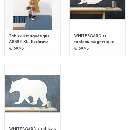
Tableau magnétique
WHITEBOARD et
ARBRE XL- Exclusive
tableau magnétique
Kamakura BLvert -
bulle XL
€189,95
€189,95
Copy - Copy
WHITEBOARD + tableau