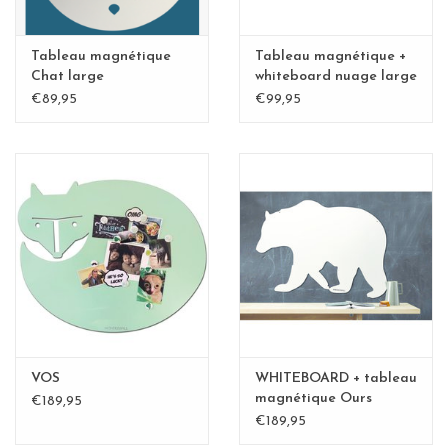
Tableau magnétique
Tableau magnétique +
Chat large
whiteboard nuage large
€89,95
€99,95
VOS
WHITEBOARD + tableau
magnétique Ours
€189,95
polaire XL-Special
€189,95
collection