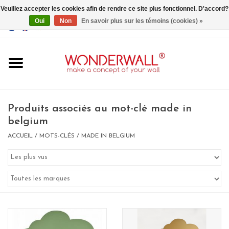
Veuillez accepter les cookies afin de rendre ce site plus fonctionnel. D'accord?
Oui
Non
En savoir plus sur les témoins (cookies) »
EUR
/
GBP
/
USD
0 Articles - €0,00
Accueil
Produits associés au mot-clé made in
belgium
ACCUEIL
/
MOTS-CLÉS
/
MADE IN BELGIUM
Un design personnalisé
BIG SALE , GRAB YOUR
CHANCE
LIMITED EXCLUSIVES