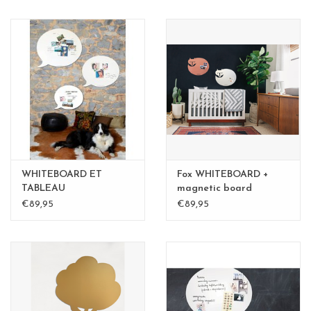
WHITEBOARD ET
Fox WHITEBOARD +
TABLEAU
magnetic board
MAGNETIQUE BULLE
medium
€89,95
€89,95
medium