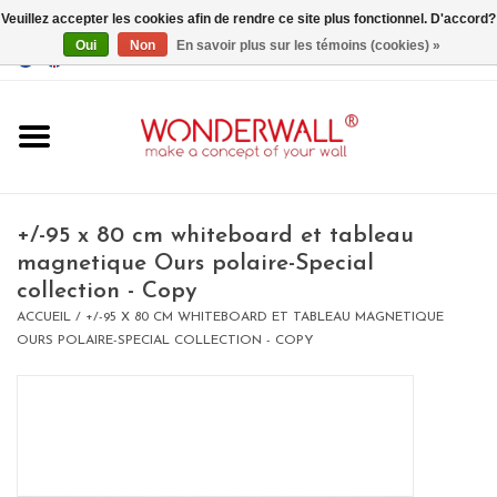
Veuillez accepter les cookies afin de rendre ce site plus fonctionnel. D'accord?
Oui
Non
En savoir plus sur les témoins (cookies) »
EUR
/
GBP
/
USD
0 Articles - €0,00
Accueil
+/-95 x 80 cm whiteboard et tableau
magnetique Ours polaire-Special
collection - Copy
Un design personnalisé
ACCUEIL
/
+/-95 X 80 CM WHITEBOARD ET TABLEAU MAGNETIQUE
OURS POLAIRE-SPECIAL COLLECTION - COPY
BIG SALE , GRAB YOUR
CHANCE
LIMITED EXCLUSIVES