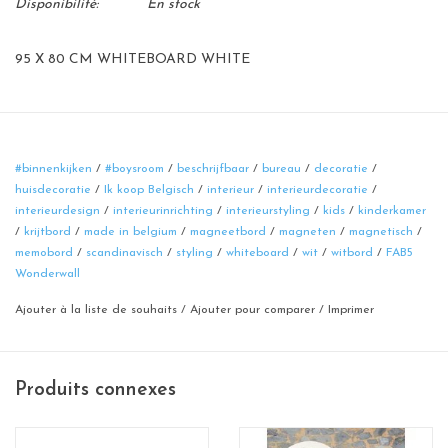
Disponibilité:
En stock
95 X 80 CM WHITEBOARD WHITE
#binnenkijken
/
#boysroom
/
beschrijfbaar
/
bureau
/
decoratie
/
huisdecoratie
/
Ik koop Belgisch
/
interieur
/
interieurdecoratie
/
interieurdesign
/
interieurinrichting
/
interieurstyling
/
kids
/
kinderkamer
/
krijtbord
/
made in belgium
/
magneetbord
/
magneten
/
magnetisch
/
memobord
/
scandinavisch
/
styling
/
whiteboard
/
wit
/
witbord
/
FAB5
Wonderwall
Ajouter à la liste de souhaits
/
Ajouter pour comparer
/
Imprimer
Produits connexes