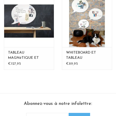
TABLEAU
WHITEBOARD ET
MAGNéTIQUE ET
TABLEAU
WHITEBOARD BULLE
MAGNETIQUE BULLE
€127,95
€89,95
LARGE
medium
Abonnez-vous à notre infolettre: