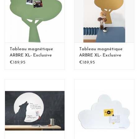
Etagères Shelves
Rectangulaire, carrées, rondes
tableau magnétique
Tableau magnétique
Tableau magnétique
ARBRE XL- Exclusive
ARBRE XL- Exclusive
Kamakura vert
Kamakura BLvert -
€189,95
€189,95
Copy