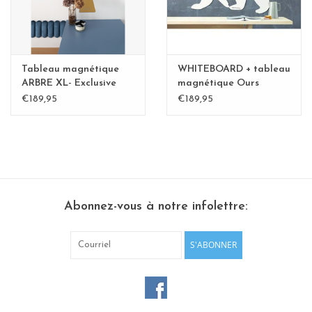
Tableau magnétique
WHITEBOARD + tableau
ARBRE XL- Exclusive
magnétique Ours
Kamakura BLvert -
polaire XL-Special
€189,95
€189,95
Copy - Copy
collection - Copy
Abonnez-vous à notre infolettre:
S'ABONNER