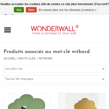
Veuillez accepter les cookies afin de rendre ce site plus fonctionnel. D'accord?
Oui
Non
En savoir plus sur les témoins (cookies) »
EUR
/
GBP
/
USD
0 Articles - €0,00
Accueil
Produits associés au mot-clé witbord
ACCUEIL
/
MOTS-CLÉS
/
WITBORD
Un design personnalisé
BIG SALE , GRAB YOUR
CHANCE
LIMITED EXCLUSIVES