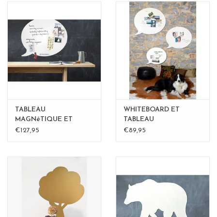
TABLEAU
WHITEBOARD ET
MAGNéTIQUE ET
TABLEAU
WHITEBOARD BULLE
MAGNETIQUE BULLE
€127,95
€89,95
LARGE
medium