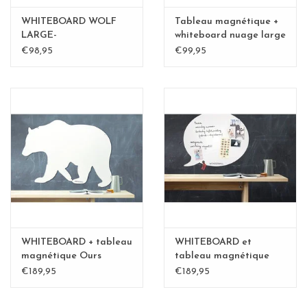
WHITEBOARD WOLF
Tableau magnétique +
LARGE-
whiteboard nuage large
€98,95
€99,95
WHITEBOARD + tableau
WHITEBOARD et
magnétique Ours
tableau magnétique
polaire XL-Special
bulle XL
€189,95
€189,95
collection