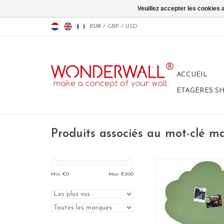
Veuillez accepter les cookies 
EUR
/
GBP
/
USD
ACCUEIL
ETAGÈRES S
Produits associés au mot-clé m
WONDERWALL Ta
magnetique A
Min: €
0
Max: €
200
95 x 80 cm
Special collec
AJOUTER AU P