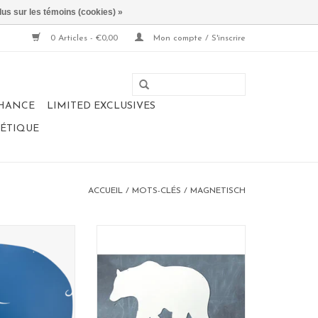
lus sur les témoins (cookies) »
0 Articles - €0,00
Mon compte / S'inscrire
CHANCE
LIMITED EXCLUSIVES
NÉTIQUE
ACCUEIL
/
MOTS-CLÉS
/
MAGNETISCH
magnétique
Tableau magnétique +
L ELEPHANT
WHITEBOARD Ours polaire-
 60 cm
Special collection
in Belgium.
95 x80 cm
u superbe!
AJOUTER AU PANIER
AU PANIER