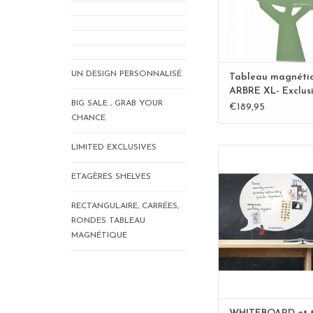
UN DESIGN PERSONNALISÉ
Tableau magnéti
ARBRE XL- Exclus
BIG SALE , GRAB YOUR
Kamakura vert
€189,95
CHANCE
LIMITED EXCLUSIVES
WHITEBOARD BU
ETAGÈRES SHELVES
95 x80 cm
aussi disponible en
RECTANGULAIRE, CARRÉES,
x60 cm
RONDES TABLEAU
large 67 x 80 cm et 
MAGNÉTIQUE
mesure dans un format
vous desirez
mail
inge@fab
AJOUTER AU P