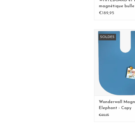
WHITEBOARD et 
magnétique bulle
€189,95
Wonderwall Magne
SOLDES
Elephant - C
AJOUTER AU P
Wonderwall Magn
Elephant - Copy
€69,95