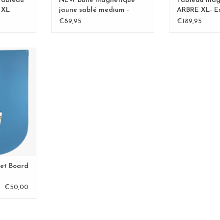
tableau
NEW Bulle magnétique
Tableau mag
 XL
jaune sablé medium -
ARBRE XL- Ex
Copy - Copy - Copy
Kamakura BLv
€89,95
€189,95
Copy
t Board
opy
ANIER
et Board
€50,00