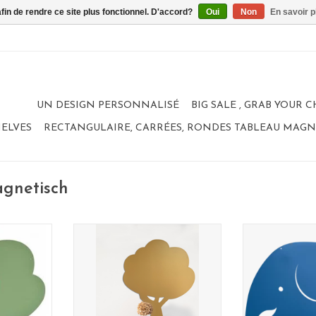
afin de rendre ce site plus fonctionnel. D'accord?
Oui
Non
En savoir p
UN DESIGN PERSONNALISÉ
BIG SALE , GRAB YOUR 
HELVES
RECTANGULAIRE, CARRÉES, RONDES TABLEAU MAG
agnetisch
bleau
WONDERWALL Tableau
Tableau 
RBRE
magnetique ARBRE
WONDERWAL
95 x 80 cm
50 x
tion
limited collection
100% made 
Un cadea
ANIER
AJOUTER AU PANIER
AJOUTER 