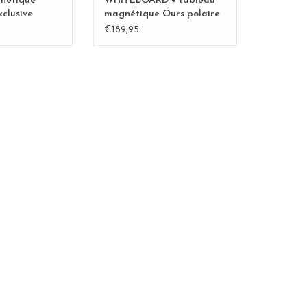
nétique
WHITEBOARD + tableau
clusive
magnétique Ours polaire
ert - Copy -
XL-Special collection -
€189,95
Copy