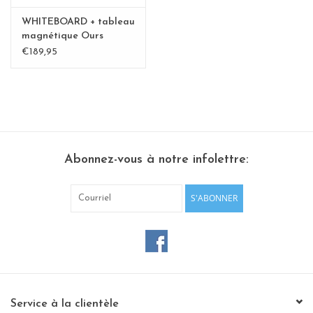
WHITEBOARD + tableau
magnétique Ours
polaire XL-Special
€189,95
collection - Copy
Abonnez-vous à notre infolettre:
S'ABONNER
Service à la clientèle