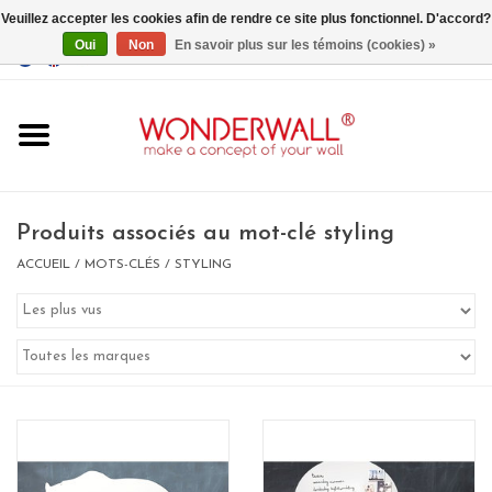
Veuillez accepter les cookies afin de rendre ce site plus fonctionnel. D'accord?
Oui
Non
En savoir plus sur les témoins (cookies) »
EUR
/
GBP
/
USD
0 Articles - €0,00
Accueil
Produits associés au mot-clé styling
ACCUEIL
/
MOTS-CLÉS
/
STYLING
Un design personnalisé
BIG SALE , GRAB YOUR
CHANCE
LIMITED EXCLUSIVES