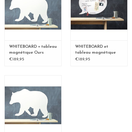
Etagères Shelves
Rectangulaire, carrées, rondes
tableau magnétique
WHITEBOARD + tableau
WHITEBOARD et
magnétique Ours
tableau magnétique
polaire XL-Special
bulle XL
€189,95
€189,95
collection