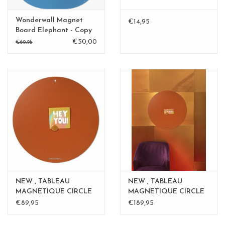
Wonderwall Magnet
€14,95
Board Elephant - Copy
€50,00
€69,95
NEW , TABLEAU
NEW , TABLEAU
MAGNETIQUE CIRCLE
MAGNETIQUE CIRCLE
Rouille 60cm
ROSE - 60 cm - Copy -
€89,95
€189,95
Copy