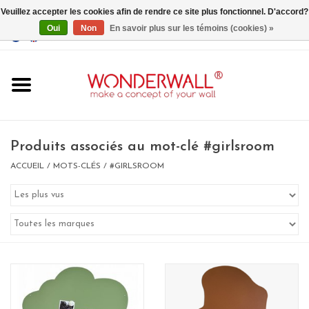
Veuillez accepter les cookies afin de rendre ce site plus fonctionnel. D'accord?
Oui
Non
En savoir plus sur les témoins (cookies) »
EUR
/
GBP
/
USD
0 Articles - €0,00
Accueil
Produits associés au mot-clé #girlsroom
ACCUEIL
/
MOTS-CLÉS
/
#GIRLSROOM
Un design personnalisé
BIG SALE , GRAB YOUR
CHANCE
LIMITED EXCLUSIVES