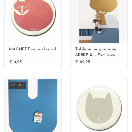
MAGNEET renard coral
Tableau magnétique
-
ARBRE XL- Exclusive
Kamakura BLvert -
€14,95
€189,95
Copy - Copy
SOLDES