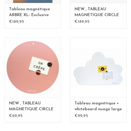
Tableau magnétique
NEW , TABLEAU
ARBRE XL- Exclusive
MAGNETIQUE CIRCLE
Kamakura BLvert -
Rouille 40cm - Copy -
€189,95
€189,95
Copy
Copy - Copy
NEW , TABLEAU
Tableau magnétique +
MAGNETIQUE CIRCLE
whiteboard nuage large
ROSE 40cm
€69,95
€99,95