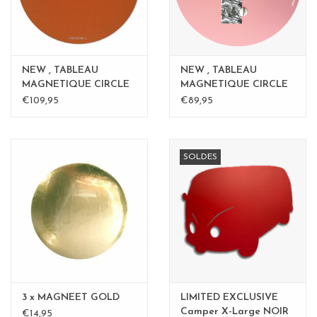
NEW , TABLEAU
NEW , TABLEAU
MAGNETIQUE CIRCLE
MAGNETIQUE CIRCLE
Rouille 50cm
ROSE - 60 cm
€109,95
€89,95
SOLDES
3 x MAGNEET GOLD
LIMITED EXCLUSIVE
Camper X-Large NOIR
€14,95