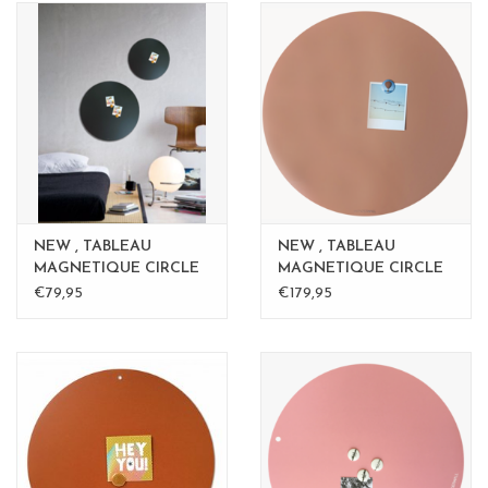
NEW , TABLEAU
NEW , TABLEAU
MAGNETIQUE CIRCLE
MAGNETIQUE CIRCLE
Rouille 40cm - Copy
ROSE - 60 cm - Copy -
€79,95
€179,95
Copy - Copy