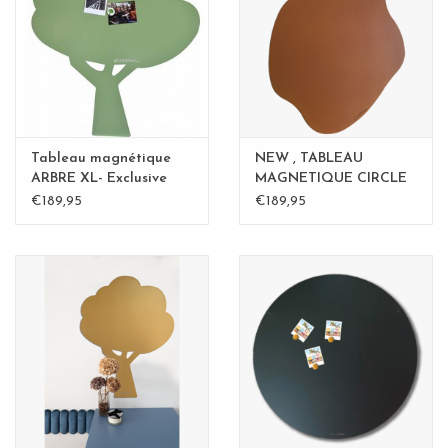
Etagères Shelves
Rectangulaire, carrées, rondes
tableau magnétique
Tableau magnétique
NEW , TABLEAU
ARBRE XL- Exclusive
MAGNETIQUE CIRCLE
Kamakura vert
Rouille 60cm - Copy
€189,95
€189,95