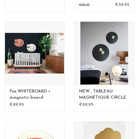
€59,95
€89,95
Fox WHITEBOARD +
NEW , TABLEAU
magnetic board
MAGNETIQUE CIRCLE
medium
Rouille 40cm - Copy -
€89,95
€89,95
Copy