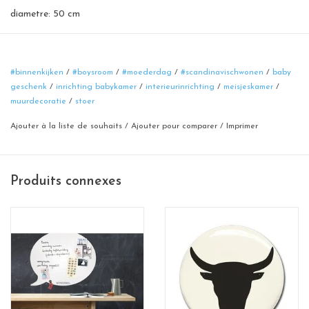
diametre: 50 cm
#binnenkijken
/
#boysroom
/
#moederdag
/
#scandinavischwonen
/
baby
geschenk
/
inrichting babykamer
/
interieurinrichting
/
meisjeskamer
/
muurdecoratie
/
stoer
Ajouter à la liste de souhaits
/
Ajouter pour comparer
/
Imprimer
Produits connexes