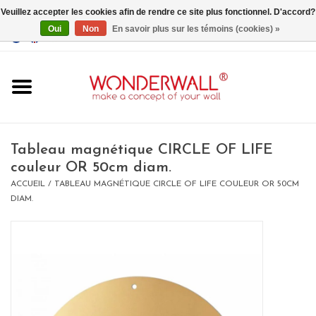
Veuillez accepter les cookies afin de rendre ce site plus fonctionnel. D'accord?
Oui
Non
En savoir plus sur les témoins (cookies) »
EUR
/
GBP
/
USD
0 Articles - €0,00
Accueil
Tableau magnétique CIRCLE OF LIFE
couleur OR 50cm diam.
ACCUEIL
/
TABLEAU MAGNÉTIQUE CIRCLE OF LIFE COULEUR OR 50CM
Un design personnalisé
DIAM.
BIG SALE , GRAB YOUR
CHANCE
LIMITED EXCLUSIVES