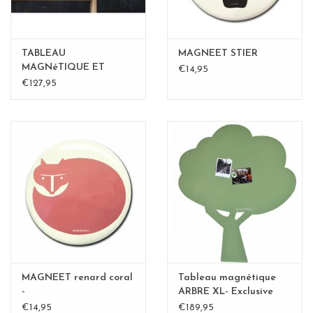
TABLEAU
MAGNEET STIER
MAGNéTIQUE ET
€14,95
WHITEBOARD BULLE
€127,95
LARGE
MAGNEET renard coral
Tableau magnétique
-
ARBRE XL- Exclusive
Kamakura vert
€14,95
€189,95