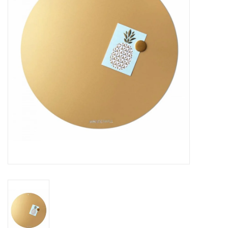
Etagères Shelves
Rectangulaire, carrées, rondes
tableau magnétique