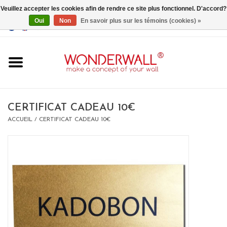
Veuillez accepter les cookies afin de rendre ce site plus fonctionnel. D'accord?
Oui
Non
En savoir plus sur les témoins (cookies) »
EUR
/
GBP
/
USD
0 Articles - €0,00
Accueil
CERTIFICAT CADEAU 10€
ACCUEIL
/
CERTIFICAT CADEAU 10€
Un design personnalisé
BIG SALE , GRAB YOUR
CHANCE
LIMITED EXCLUSIVES