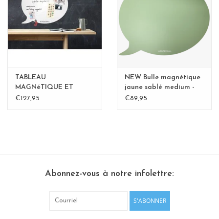
Etagères Shelves
Rectangulaire, carrées, rondes
tableau magnétique
TABLEAU
NEW Bulle magnétique
MAGNéTIQUE ET
jaune sablé medium -
WHITEBOARD BULLE
Copy - Copy - Copy
€127,95
€89,95
LARGE
Abonnez-vous à notre infolettre:
S'ABONNER