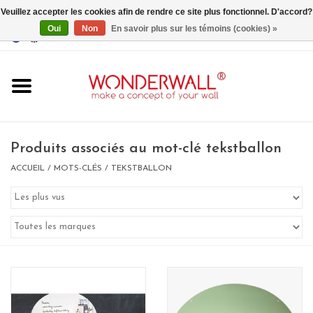
Veuillez accepter les cookies afin de rendre ce site plus fonctionnel. D'accord?
Oui
Non
En savoir plus sur les témoins (cookies) »
EUR
/
GBP
/
USD
0 Articles - €0,00
Accueil
Produits associés au mot-clé tekstballon
ACCUEIL
/
MOTS-CLÉS
/
TEKSTBALLON
Un design personnalisé
BIG SALE , GRAB YOUR
CHANCE
LIMITED EXCLUSIVES