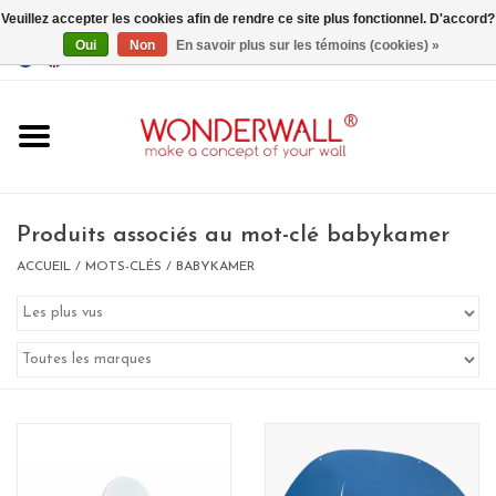
Veuillez accepter les cookies afin de rendre ce site plus fonctionnel. D'accord?
Oui
Non
En savoir plus sur les témoins (cookies) »
EUR
/
GBP
/
USD
0 Articles - €0,00
Accueil
Produits associés au mot-clé babykamer
ACCUEIL
/
MOTS-CLÉS
/
BABYKAMER
Un design personnalisé
BIG SALE , GRAB YOUR
CHANCE
LIMITED EXCLUSIVES