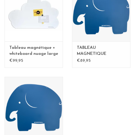
Etagères Shelves
Rectangulaire, carrées, rondes
tableau magnétique
Tableau magnétique +
TABLEAU
whiteboard nuage large
MAGNETIQUE
ELEPHANT medium-
€99,95
€89,95
perfect gift