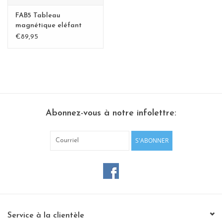
FAB5 Tableau
magnétique eléfant
medium
€89,95
Abonnez-vous à notre infolettre:
S'ABONNER
Service à la clientèle