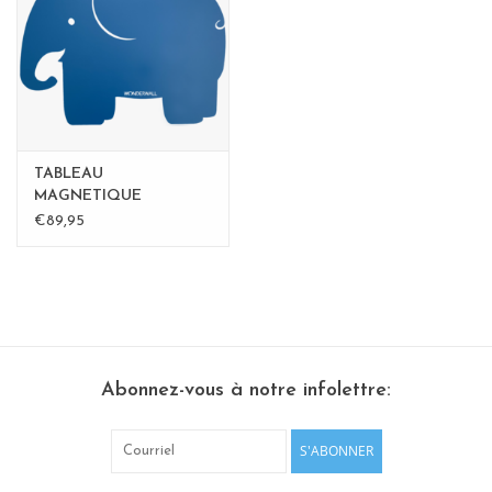
Etagères Shelves
Rectangulaire, carrées, rondes
tableau magnétique
TABLEAU
MAGNETIQUE
ELEPHANT medium-
€89,95
perfect gift
Abonnez-vous à notre infolettre:
S'ABONNER