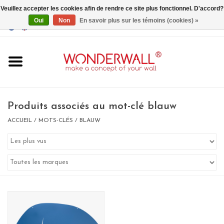
Veuillez accepter les cookies afin de rendre ce site plus fonctionnel. D'accord?
Oui
Non
En savoir plus sur les témoins (cookies) »
EUR
/
GBP
/
USD
0 Articles - €0,00
Accueil
Produits associés au mot-clé blauw
ACCUEIL
/
MOTS-CLÉS
/
BLAUW
Un design personnalisé
BIG SALE , GRAB YOUR
CHANCE
LIMITED EXCLUSIVES