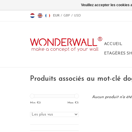
Veuillez accepter les cookies 
EUR
/
GBP
/
USD
ACCUEIL
ETAGÈRES S
Produits associés au mot-clé d
Aucun produit n'a été 
Min: €
0
Max: €
5