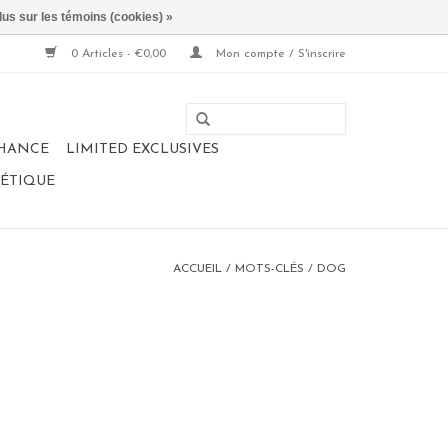
lus sur les témoins (cookies) »
0 Articles - €0,00
Mon compte / S'inscrire
CHANCE
LIMITED EXCLUSIVES
NÉTIQUE
ACCUEIL
/
MOTS-CLÉS
/
DOG