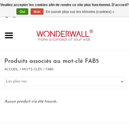
Veuillez accepter les cookies afin de rendre ce site plus fonctionnel. D'accord?
Oui
Non
En savoir plus sur les témoins (cookies) »
EUR
/
GBP
/
USD
0 Articles - €0,00
Accueil
Produits associés au mot-clé FAB5
ACCUEIL
/
MOTS-CLÉS
/
FAB5
Un design personnalisé
BIG SALE , GRAB YOUR
Aucun produit n'a été trouvé...
CHANCE
LIMITED EXCLUSIVES