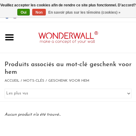
Veuillez accepter les cookies afin de rendre ce site plus fonctionnel. D'accord?
Oui
Non
En savoir plus sur les témoins (cookies) »
EUR
/
GBP
/
USD
0 Articles - €0,00
Accueil
Produits associés au mot-clé geschenk voor
hem
ACCUEIL
/
MOTS-CLÉS
/
GESCHENK VOOR HEM
Un design personnalisé
BIG SALE , GRAB YOUR
CHANCE
Aucun produit n'a été trouvé...
LIMITED EXCLUSIVES