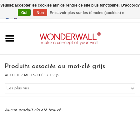
Veuillez accepter les cookies afin de rendre ce site plus fonctionnel. D'accord?
Oui
Non
En savoir plus sur les témoins (cookies) »
EUR
/
GBP
/
USD
0 Articles - €0,00
Accueil
Produits associés au mot-clé grijs
ACCUEIL
/
MOTS-CLÉS
/
GRIJS
Un design personnalisé
BIG SALE , GRAB YOUR
Aucun produit n'a été trouvé...
CHANCE
LIMITED EXCLUSIVES