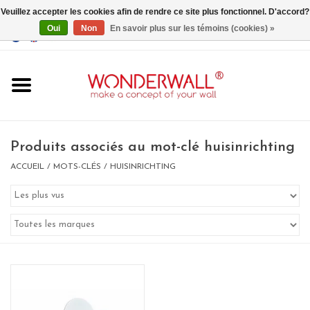
Veuillez accepter les cookies afin de rendre ce site plus fonctionnel. D'accord?
Oui
Non
En savoir plus sur les témoins (cookies) »
EUR
/
GBP
/
USD
0 Articles - €0,00
Accueil
Produits associés au mot-clé huisinrichting
ACCUEIL
/
MOTS-CLÉS
/
HUISINRICHTING
Un design personnalisé
BIG SALE , GRAB YOUR
CHANCE
LIMITED EXCLUSIVES