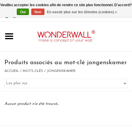
Veuillez accepter les cookies afin de rendre ce site plus fonctionnel. D'accord?
Oui
Non
En savoir plus sur les témoins (cookies) »
EUR
/
GBP
/
USD
0 Articles - €0,00
Accueil
Produits associés au mot-clé jongenskamer
ACCUEIL
/
MOTS-CLÉS
/
JONGENSKAMER
Un design personnalisé
BIG SALE , GRAB YOUR
Aucun produit n'a été trouvé...
CHANCE
LIMITED EXCLUSIVES