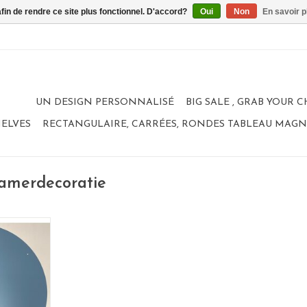
afin de rendre ce site plus fonctionnel. D'accord?
Oui
Non
En savoir p
UN DESIGN PERSONNALISÉ
BIG SALE , GRAB YOUR 
HELVES
RECTANGULAIRE, CARRÉES, RONDES TABLEAU MAG
kamerdecoratie
tique
 cm
elgium
ted steel
ANIER