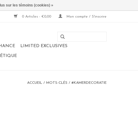
lus sur les témoins (cookies) »
0 Articles - €0,00
Mon compte / S'inscrire
CHANCE
LIMITED EXCLUSIVES
NÉTIQUE
ACCUEIL
/
MOTS-CLÉS
/
#KAMERDECORATIE