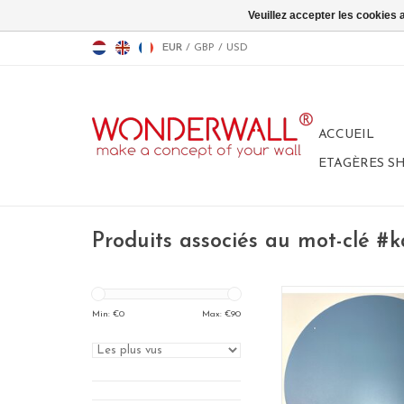
Veuillez accepter les cookies 
EUR
/
GBP
/
USD
ACCUEIL
ETAGÈRES S
Produits associés au mot-clé #
Tableau Magne
couleur: Or
Min: €
0
Max: €
90
diametre: 50
100% made in B
material: poadercoa
AJOUTER AU P