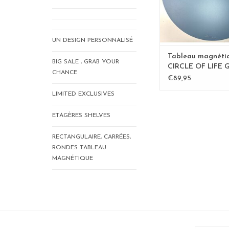
UN DESIGN PERSONNALISÉ
Tableau magnéti
BIG SALE , GRAB YOUR
CIRCLE OF LIFE 
CHANCE
50cm diam. - Cop
€89,95
LIMITED EXCLUSIVES
ETAGÈRES SHELVES
RECTANGULAIRE, CARRÉES,
RONDES TABLEAU
MAGNÉTIQUE