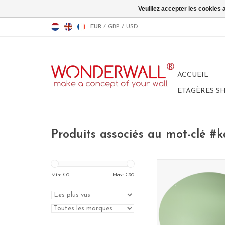
Veuillez accepter les cookies 
EUR
/
GBP
/
USD
ACCUEIL
ETAGÈRES S
Produits associés au mot-clé #
WONDERWALL BULL
sablé
Min: €
0
Max: €
90
dim. 50 x 60
100% made in B
AJOUTER AU P