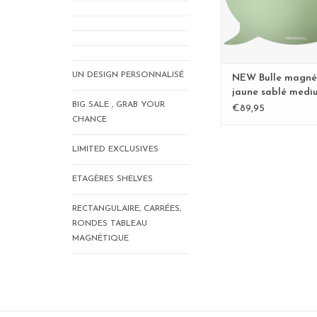
UN DESIGN PERSONNALISÉ
NEW Bulle magné
jaune sablé medi
BIG SALE , GRAB YOUR
Copy - Copy - Co
€89,95
CHANCE
LIMITED EXCLUSIVES
ETAGÈRES SHELVES
RECTANGULAIRE, CARRÉES,
RONDES TABLEAU
MAGNÉTIQUE