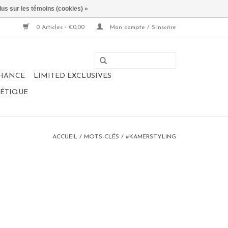
lus sur les témoins (cookies) »
0 Articles - €0,00
Mon compte / S'inscrire
CHANCE
LIMITED EXCLUSIVES
NÉTIQUE
ACCUEIL
/
MOTS-CLÉS
/
#KAMERSTYLING