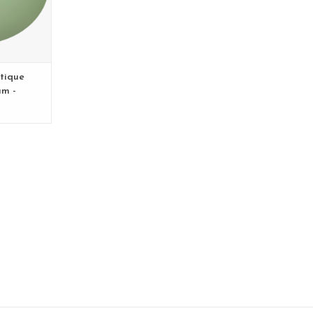
tique
um -
py