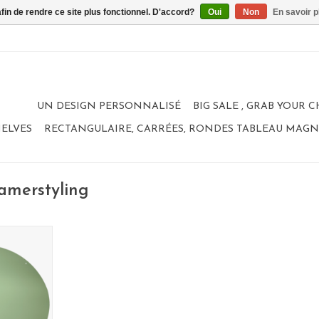
afin de rendre ce site plus fonctionnel. D'accord?
Oui
Non
En savoir p
UN DESIGN PERSONNALISÉ
BIG SALE , GRAB YOUR 
HELVES
RECTANGULAIRE, CARRÉES, RONDES TABLEAU MAG
kamerstyling
E jaune
 cm
elgium
ANIER