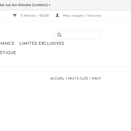
lus sur les témoins (cookies) »
0 Articles - €0,00
Mon compte / S'inscrire
CHANCE
LIMITED EXCLUSIVES
NÉTIQUE
ACCUEIL
/
MOTS-CLÉS
/
KRIJT