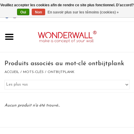
Veuillez accepter les cookies afin de rendre ce site plus fonctionnel. D'accord?
Oui
Non
En savoir plus sur les témoins (cookies) »
EUR
/
GBP
/
USD
0 Articles - €0,00
Accueil
Produits associés au mot-clé ontbijtplank
ACCUEIL
/
MOTS-CLÉS
/
ONTBIJTPLANK
Un design personnalisé
BIG SALE , GRAB YOUR
Aucun produit n'a été trouvé...
CHANCE
LIMITED EXCLUSIVES