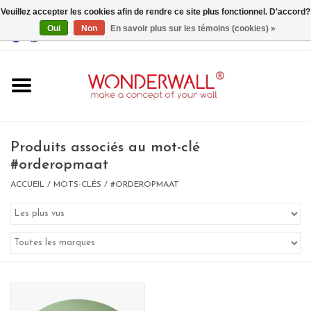
Veuillez accepter les cookies afin de rendre ce site plus fonctionnel. D'accord?
Oui
Non
En savoir plus sur les témoins (cookies) »
EUR
/
GBP
/
USD
0 Articles - €0,00
Accueil
Produits associés au mot-clé
#orderopmaat
ACCUEIL
/
MOTS-CLÉS
/
#ORDEROPMAAT
Un design personnalisé
BIG SALE , GRAB YOUR
CHANCE
LIMITED EXCLUSIVES