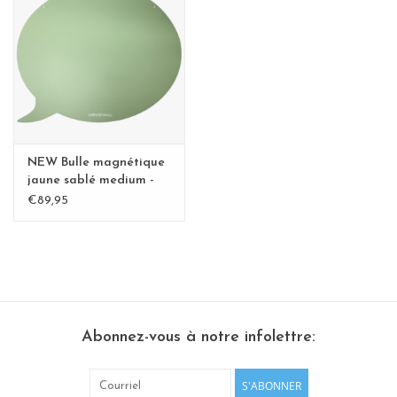
Etagères Shelves
Rectangulaire, carrées, rondes
tableau magnétique
NEW Bulle magnétique
jaune sablé medium -
Copy - Copy - Copy
€89,95
Abonnez-vous à notre infolettre:
S'ABONNER