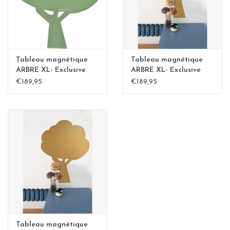
Etagères Shelves
Rectangulaire, carrées, rondes
tableau magnétique
Tableau magnétique
Tableau magnétique
ARBRE XL- Exclusive
ARBRE XL- Exclusive
Kamakura vert
Kamakura BLvert -
€189,95
€189,95
Copy
Tableau magnétique