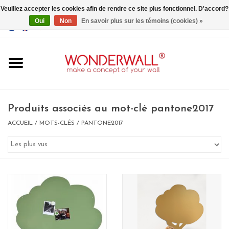
Veuillez accepter les cookies afin de rendre ce site plus fonctionnel. D'accord?
Oui
Non
En savoir plus sur les témoins (cookies) »
EUR
/
GBP
/
USD
0 Articles - €0,00
Accueil
Produits associés au mot-clé pantone2017
ACCUEIL
/
MOTS-CLÉS
/
PANTONE2017
Un design personnalisé
BIG SALE , GRAB YOUR
CHANCE
LIMITED EXCLUSIVES