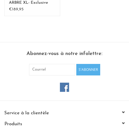
ARBRE XL- Exclusive
Kamakura BLvert -
€189,95
Copy - Copy
Abonnez-vous à notre infolettre:
S'ABONNER
Service à la clientèle
Produits