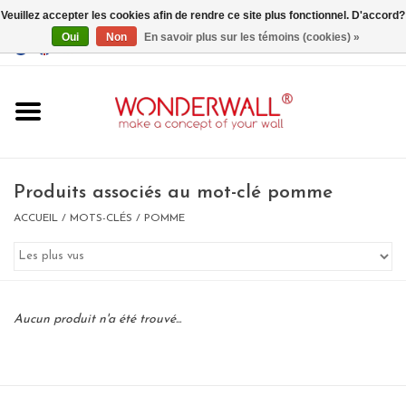
Veuillez accepter les cookies afin de rendre ce site plus fonctionnel. D'accord?
Oui
Non
En savoir plus sur les témoins (cookies) »
EUR
/
GBP
/
USD
0 Articles - €0,00
Accueil
Produits associés au mot-clé pomme
ACCUEIL
/
MOTS-CLÉS
/
POMME
Un design personnalisé
BIG SALE , GRAB YOUR
Aucun produit n'a été trouvé...
CHANCE
LIMITED EXCLUSIVES