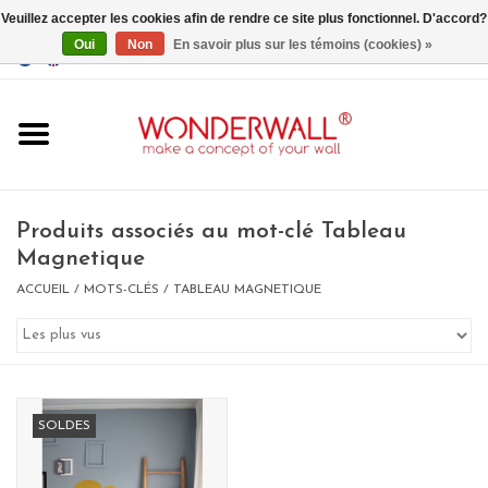
Veuillez accepter les cookies afin de rendre ce site plus fonctionnel. D'accord?
Oui
Non
En savoir plus sur les témoins (cookies) »
EUR
/
GBP
/
USD
0 Articles - €0,00
Accueil
Produits associés au mot-clé Tableau
Magnetique
ACCUEIL
/
MOTS-CLÉS
/
TABLEAU MAGNETIQUE
Un design personnalisé
BIG SALE , GRAB YOUR
CHANCE
SOLDES
LIMITED EXCLUSIVES