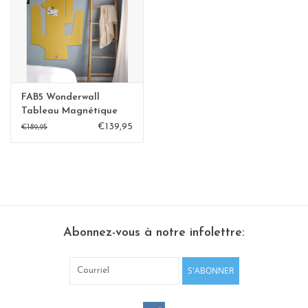
Etagères Shelves
Rectangulaire, carrées, rondes
tableau magnétique
FAB5 Wonderwall
Tableau Magnétique
CACTUS jaune
€139,95
€189,95
Abonnez-vous à notre infolettre:
S'ABONNER