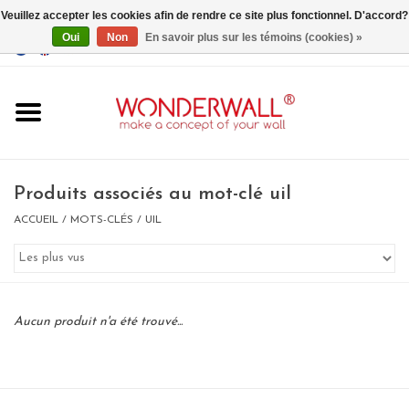
Veuillez accepter les cookies afin de rendre ce site plus fonctionnel. D'accord?
Oui
Non
En savoir plus sur les témoins (cookies) »
EUR
/
GBP
/
USD
0 Articles - €0,00
Accueil
Produits associés au mot-clé uil
ACCUEIL
/
MOTS-CLÉS
/
UIL
Un design personnalisé
BIG SALE , GRAB YOUR
Aucun produit n'a été trouvé...
CHANCE
LIMITED EXCLUSIVES