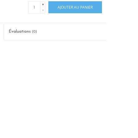
+
AJOUTER AU PANIER
-
Évaluations
(0)