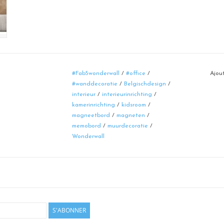
#Fab5wonderwall
/
#office
/
Ajout
#wanddecoratie
/
Belgischdesign
/
interieur
/
interieurinrichting
/
kamerinrichting
/
kidsroom
/
magneetbord
/
magneten
/
memobord
/
muurdecoratie
/
Wonderwall
S'ABONNER