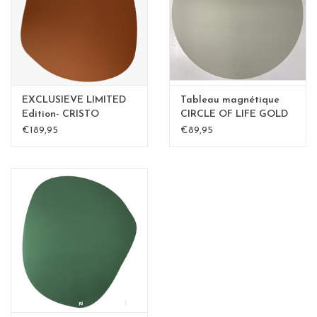
Etagères Shelves
Rectangulaire, carrées, rondes
tableau magnétique
EXCLUSIEVE LIMITED
Tableau magnétique
Edition- CRISTO
CIRCLE OF LIFE GOLD
50cm diam. - Copy
€189,95
€89,95