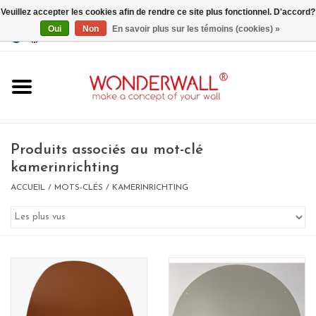
Veuillez accepter les cookies afin de rendre ce site plus fonctionnel. D'accord?
Oui
Non
En savoir plus sur les témoins (cookies) »
EUR
/
GBP
/
USD
0 Articles - €0,00
Accueil
Produits associés au mot-clé
kamerinrichting
ACCUEIL
/
MOTS-CLÉS
/
KAMERINRICHTING
Un design personnalisé
BIG SALE , GRAB YOUR
CHANCE
LIMITED EXCLUSIVES