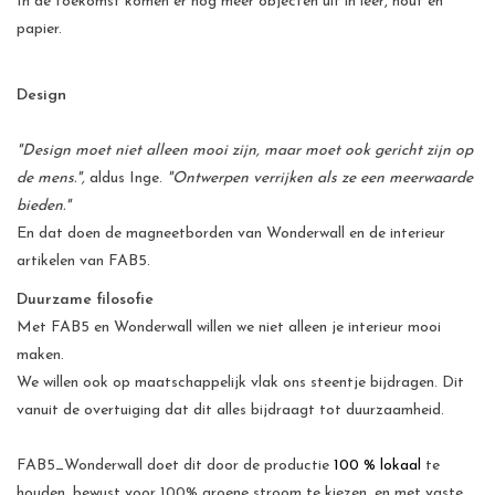
In de toekomst komen er nog meer objecten uit in leer, hout en
CHANCE
papier.
LIMITED EXCLUSIVES
Design
Wandplanken / Shelves
"Design moet niet alleen mooi zijn, maar moet ook gericht zijn op
de mens.",
aldus Inge.
"Ontwerpen verrijken als ze een meerwaarde
Rechthoekige , vierkante, ronde
bieden."
magneetborden
En dat doen de magneetborden van Wonderwall en de interieur
artikelen van FAB5.
Duurzame filosofie
Met FAB5 en Wonderwall willen we niet alleen je interieur mooi
maken.
We willen ook op maatschappelijk vlak ons steentje bijdragen. Dit
vanuit de overtuiging dat dit alles bijdraagt tot duurzaamheid.
FAB5_Wonderwall doet dit door de productie
100 % lokaal
te
houden, bewust voor 100% groene stroom te kiezen, en met vaste