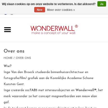
Wij slaan cookies op om onze website te verbeteren. Is dat akkoord?
Ja
Nee
Meer over cookies »
EUR
/
GBP
/
USD
0 Artikelen - €0,00
Home
Wonderwall
magneetborden
Over ons
HOME
/
OVER ONS
whiteboards
Wie?
Inge Van den Broeck studeerde binnenhuisarchitectuur en
magneten
fotografie/film/ grafiek aan de Koninklijke Academie Schone
Kunsten Gent.
Inge creëerde oa.
FAB5
met interieurobjecten en
Wonderwall®
, het
Ontwerp op maat
merk waaronder ze het concept magneetborden een nieuw elan
gaf.
BIG SALE , GRAB YOUR