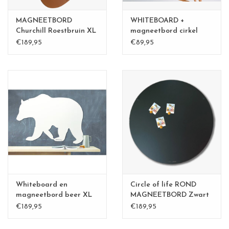
MAGNEETBORD
WHITEBOARD +
Churchill Roestbruin XL
magneetbord cirkel
rond 50 cm
€189,95
€89,95
Whiteboard en
Circle of life ROND
magneetbord beer XL
MAGNEETBORD Zwart
-83 cm
€189,95
€189,95