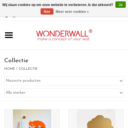
Wij slaan cookies op om onze website te verbeteren. Is dat akkoord?
Ja
Nee
Meer over cookies »
EUR
/
GBP
/
USD
0 Artikelen - €0,00
Home
Wonderwall
magneetborden
Collectie
HOME
/
COLLECTIE
whiteboards
magneten
Ontwerp op maat
BIG SALE , GRAB YOUR