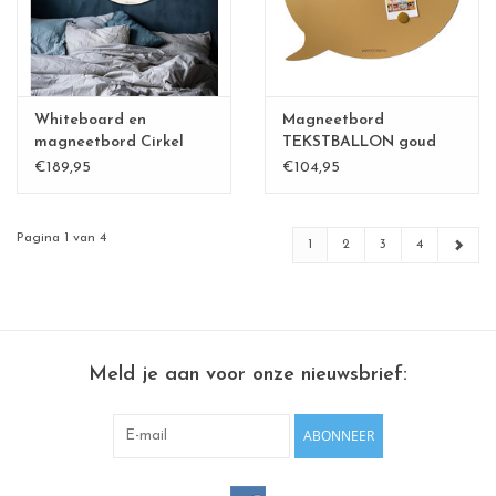
Whiteboard en
Magneetbord
magneetbord Cirkel
TEKSTBALLON goud
83cm
Large
€189,95
€104,95
Pagina 1 van 4
1
2
3
4
Meld je aan voor onze nieuwsbrief:
ABONNEER