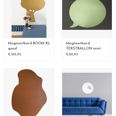
Magneetbord BOOM XL
Magneetbord
goud
TEKSTBALLON mint
groen
€189,95
€89,95