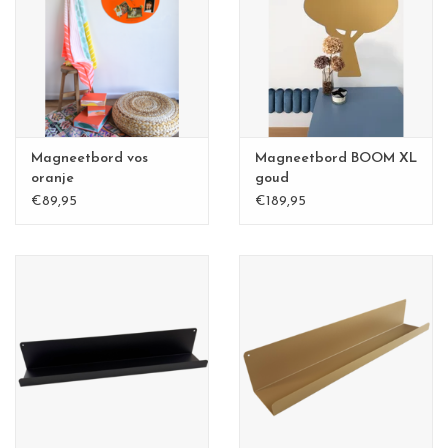
CHANCE
LIMITED EXCLUSIVES
Wandplanken / Shelves
Magneetbord vos
Magneetbord BOOM XL
Rechthoekige , vierkante, ronde
oranje
goud
€89,95
€189,95
magneetborden