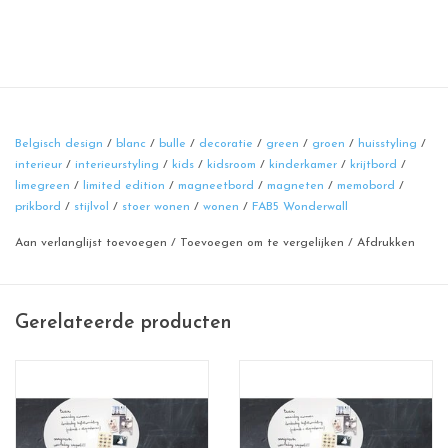
Tijdloos design in een mooie zachte kleur
Magneetbord tekstballon in goud
Belgisch design
/
blanc
/
bulle
/
decoratie
/
green
/
groen
/
huisstyling
/
interieur
/
interieurstyling
/
kids
/
kidsroom
/
kinderkamer
/
krijtbord
/
Ideaal voor je berichtjes naar je huisgenoten, of jezelf!
limegreen
/
limited edition
/
magneetbord
/
magneten
/
memobord
/
prikbord
/
stijlvol
/
stoer wonen
/
wonen
/
FAB5 Wonderwall
formaat 50 x 60 cm
Aan verlanglijst toevoegen
100% Belgisch design
/
Toevoegen om te vergelijken
/
Afdrukken
materiaal: powder coated staal
Ook beschikbaar in 67x 80cm
Gerelateerde producten
Ook beschikbaar in een "order op maat" in een door jou gewenste
maat en/of kleur.
info? mail
inge@fab5.be