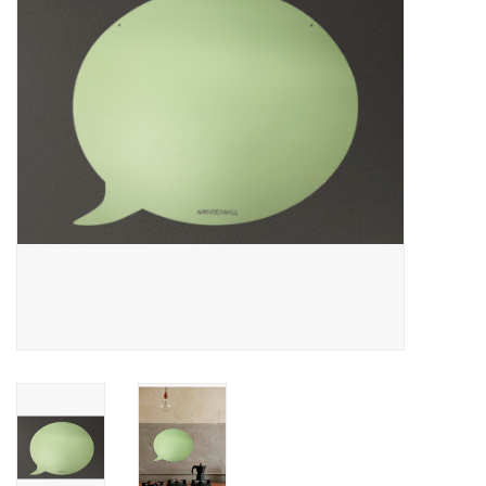
CHANCE
LIMITED EXCLUSIVES
Wandplanken / Shelves
Rechthoekige , vierkante, ronde
magneetborden