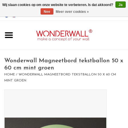
Wij slaan cookies op om onze website te verbeteren. Is dat akkoord?
Ja
Nee
Meer over cookies »
EUR
/
GBP
/
USD
0 Artikelen - €0,00
Home
Wonderwall
magneetborden
Wonderwall Magneetbord tekstballon 50 x
60 cm mint groen
HOME
/
WONDERWALL MAGNEETBORD TEKSTBALLON 50 X 60 CM
whiteboards
MINT GROEN
magneten
Ontwerp op maat
BIG SALE , GRAB YOUR