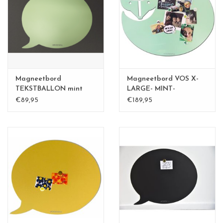
CHANCE
LIMITED EXCLUSIVES
Wandplanken / Shelves
Magneetbord
Magneetbord VOS X-
Rechthoekige , vierkante, ronde
TEKSTBALLON mint
LARGE- MINT-
groen
€89,95
€189,95
magneetborden