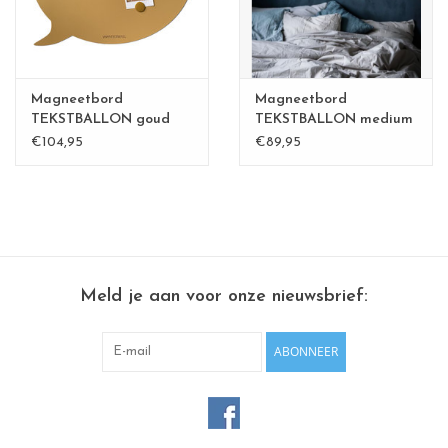
Magneetbord
Magneetbord
TEKSTBALLON goud
TEKSTBALLON medium
Large
Goud -
€104,95
€89,95
Meld je aan voor onze nieuwsbrief:
ABONNEER