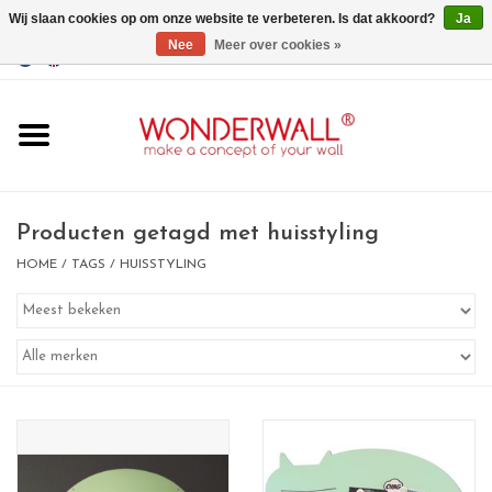
Wij slaan cookies op om onze website te verbeteren. Is dat akkoord?
Ja
Nee
Meer over cookies »
EUR
/
GBP
/
USD
0 Artikelen - €0,00
Home
Wonderwall
magneetborden
Producten getagd met huisstyling
HOME
/
TAGS
/
HUISSTYLING
whiteboards
magneten
Ontwerp op maat
BIG SALE , GRAB YOUR