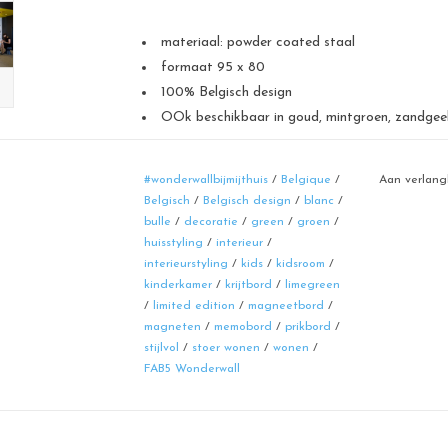
materiaal: powder coated staal
formaat 95 x 80
100% Belgisch design
OOk beschikbaar in goud, mintgroen, zandgeel,
Tip: combineer verschillende afmetingen magneet
#wonderwallbijmijthuis
/
Belgique
/
Aan verlang
Ook beschikbaar in een "order op maat gemaakt" 
Belgisch
/
Belgisch design
/
blanc
/
info? mail
inge@fab5.be
bulle
/
decoratie
/
green
/
groen
/
huisstyling
/
interieur
/
interieurstyling
/
kids
/
kidsroom
/
De Wonderwall borden zijn 100 % Belgisch met kwa
kinderkamer
/
krijtbord
/
limegreen
Design, productie, controle en verpakking gebeur
/
limited edition
/
magneetbord
/
magneten
/
memobord
/
prikbord
/
Dit zowel voor milieu als mens.
stijlvol
/
stoer wonen
/
wonen
/
FAB5 Wonderwall
Wonderwall steunt de sociale economie door bewus
lokale sociale werkplaatsen te houden.