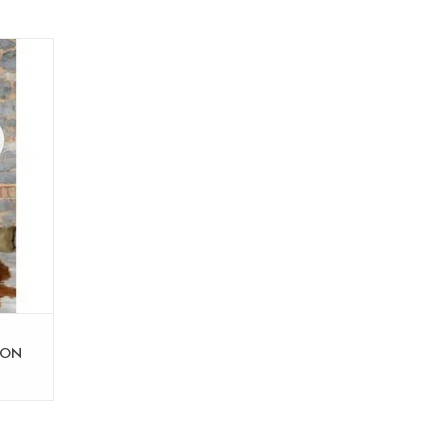
ft én
mte.
al
n
etingen
GEN
LON