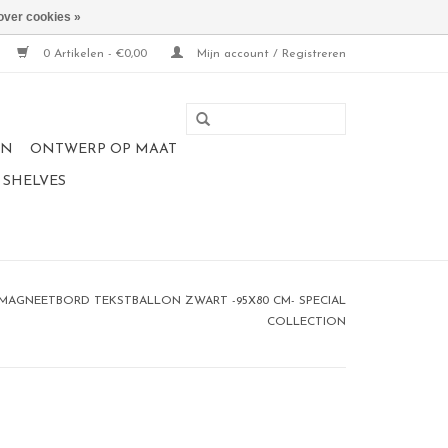
over cookies »
0 Artikelen - €0,00
Mijn account / Registreren
EN
ONTWERP OP MAAT
 SHELVES
AGNEETBORD TEKSTBALLON ZWART -95X80 CM- SPECIAL
COLLECTION