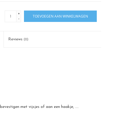
+
TOEVOEGEN AAN WINKELWAGEN
-
Reviews
(0)
 bevestigen met vijsjes of aan een haakje, ....