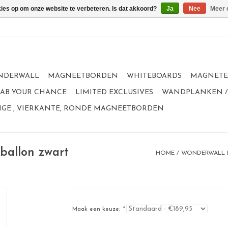
kies op om onze website te verbeteren. Is dat akkoord?
Ja
Nee
Meer 
NDERWALL
MAGNEETBORDEN
WHITEBOARDS
MAGNET
GRAB YOUR CHANCE
LIMITED EXCLUSIVES
WANDPLANKEN /
GE , VIERKANTE, RONDE MAGNEETBORDEN
ballon zwart
HOME
/
WONDERWALL M
Maak een keuze:
*