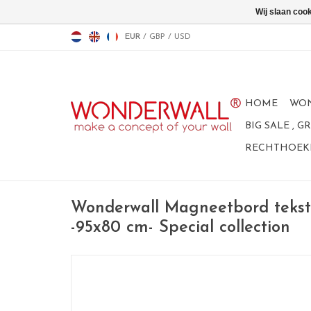
Wij slaan coo
EUR
/
GBP
/
USD
HOME
WO
BIG SALE , 
RECHTHOEKI
Wonderwall Magneetbord tekst
-95x80 cm- Special collection