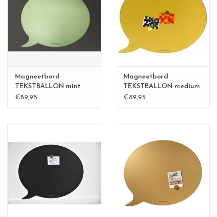
CHANCE
LIMITED EXCLUSIVES
Wandplanken / Shelves
Magneetbord
Magneetbord
Rechthoekige , vierkante, ronde
TEKSTBALLON mint
TEKSTBALLON medium
groen
€89,95
€89,95
magneetborden