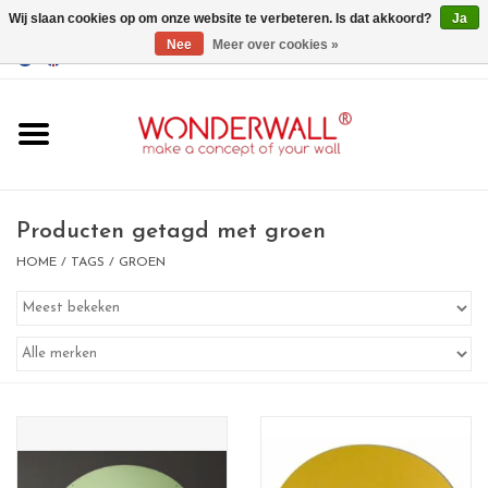
Wij slaan cookies op om onze website te verbeteren. Is dat akkoord?
Ja
Nee
Meer over cookies »
EUR
/
GBP
/
USD
0 Artikelen - €0,00
Home
Wonderwall
magneetborden
Producten getagd met groen
HOME
/
TAGS
/
GROEN
whiteboards
magneten
Ontwerp op maat
BIG SALE , GRAB YOUR