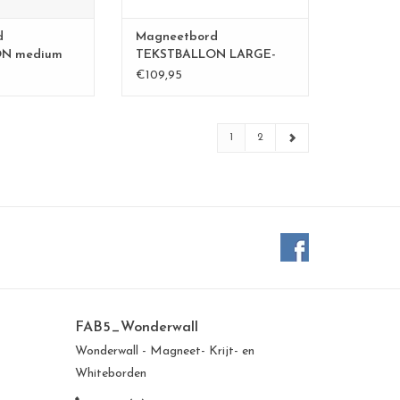
orden zijn 100 %
ade
Design, productie, controle en
d
Magneetbord
verpakking gebeuren lokaal en
N medium
TEKSTBALLON LARGE-
N WINKELWAGEN
zandgeel
TOEVOEGEN AAN WINKELWAGEN
€109,95
1
2
FAB5_Wonderwall
Wonderwall - Magneet- Krijt- en
Whiteborden