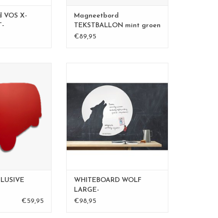
TOEVOEGEN AAN WINKELWAGEN
 VOS X-
Magneetbord
T-
TEKSTBALLON mint groen
€89,95
ord camper
: rood
Wonderwall whiteboard en
 50 x 60cm
magneetbord wolf
 in een "order op
Beschrijfbaar met een whiteboard
" volgens jouw
marker en magneetbord.
en /of keur.
Ideaal voor je berichtjes naar je
huisgenoten, of jezelf!
nge@fab5.be
formaat 67 x 70 cm
materiaal: powder coated staal
orden zijn 100 %
TOEVOEGEN AAN WINKELWAGEN
 Belgium;
CLUSIVE
WHITEBOARD WOLF
tie, controle en
LARGE-
erp
€59,95
€98,95
N WINKELWAGEN