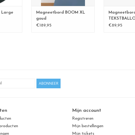
NKELWAGEN
De Wonderwall b
m
 Large
Magneetbord BOOM XL
Magneetbor
Een groot oppervlak!
goud
TEKSTBALLO
TOEVOEGEN AA
Ideaal voor je berichtjes n
ZWART
€189,95
€89,95
TOEVOEGEN AAN WINKELWAGEN
ABONNEER
ten
Mijn account
ducten
Registreren
producten
Mijn bestellingen
ingen
Mijn tickets