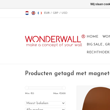
Wij slaan coo
EUR
/
GBP
/
USD
HOME
WO
BIG SALE , 
RECHTHOEKI
Producten getagd met magnet
FAB5 Wonderwall ma
CHRISTO
Min: €
0
Max: €
200
afmetingen: XLarg
kleur: roestbr