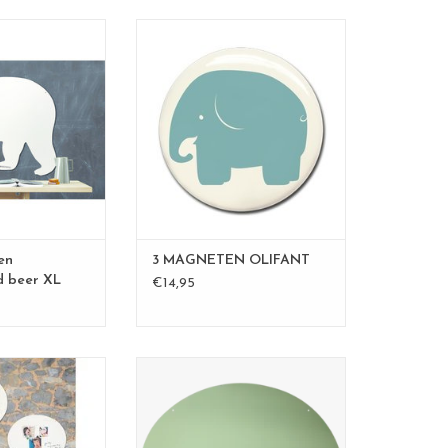
EBOARD en
magneetbord, whiteboard,
etbord
beschrijfbaar magneetbord,
erichtjes op te
krijtbord, geschenk voor kinderen,
en en kaartjes of
geschenk voor communie,
 te hangen.
geschenk geboorte, cadeau voor
 in Belgium
hem, cadeau voor haar,
95 x 80 cm
lifestyletips, leuke
schrijfbaar met
interieurtips,whiteboard,
ardstift
blackboard, memo board, writing
dercoated staal
board,...
N WINKELWAGEN
TOEVOEGEN AAN WINKELWAGEN
en
3 MAGNETEN OLIFANT
 beer XL
€14,95
Tekstballon Magneetbord
strak design zonder rand
n whiteboard
afmetingen: 50 x 60 cm
t whiteboardstift
kleur: groen
eetbord.
materiaal: powder coated staal