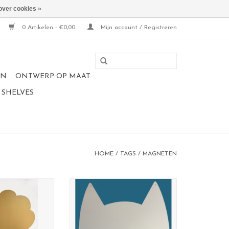
over cookies »
0 Artikelen - €0,00
Mijn account / Registreren
EN
ONTWERP OP MAAT
 SHELVES
HOME
/
TAGS
/
MAGNETEN
bord Boom
ollection.
Magneetbord kat
95 x 80 cm
Deze kat wordt je nieuwste
: goud
huisgenoot voor jaren.
eest favoriete
Large bord met veel plaats voor