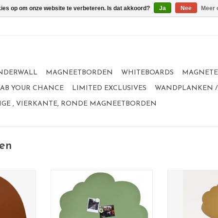
kies op om onze website te verbeteren. Is dat akkoord?
Ja
Nee
Meer 
NDERWALL
MAGNEETBORDEN
WHITEBOARDS
MAGNET
GRAB YOUR CHANCE
LIMITED EXCLUSIVES
WANDPLANKEN /
GE , VIERKANTE, RONDE MAGNEETBORDEN
en
gneetbord
Magneetbord Boom XL -
Magneet
formaat:95 x 80 cm
limited c
Een van de eerste borden van
formaat:
e 95x80cm
Wonderwall, en nog steeds de
Kleur
uin
favoriet.
Een van de m