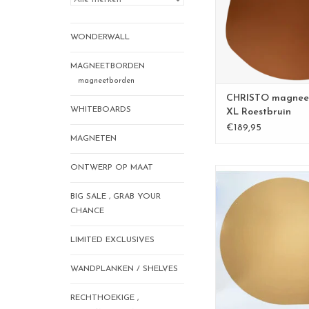
materiaal: powder co
afwerking: fijnst
WONDERWALL
Mooi te combinere
andere magneetborde
MAGNEETBORDEN
uitgebreide coll
magneetborden
Design, productie, c
CHRISTO magnee
WHITEBOARDS
XL Roestbruin
TOEVOEGEN AAN WI
€189,95
MAGNETEN
ONTWERP OP MAAT
Drop Magneetbord z
Een tijdloos en str
BIG SALE , GRAB YOUR
afmetingen: 50 x
CHANCE
kleur: gou
materiaal: powder co
LIMITED EXCLUSIVES
Wonderwall magneetb
100 % made in B
WANDPLANKEN / SHELVES
TOEVOEGEN AAN WI
RECHTHOEKIGE ,