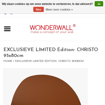
Wij slaan cookies op om onze website te verbeteren. Is dat akkoord?
Ja
Nee
Meer over cookies »
EUR
/
GBP
/
USD
0 Artikelen - €0,00
Home
Wonderwall
magneetborden
EXCLUSIEVE LIMITED Edition- CHRISTO
95x80cm
HOME
/
EXCLUSIEVE LIMITED EDITION- CHRISTO 95X80CM
whiteboards
magneten
Ontwerp op maat
BIG SALE , GRAB YOUR