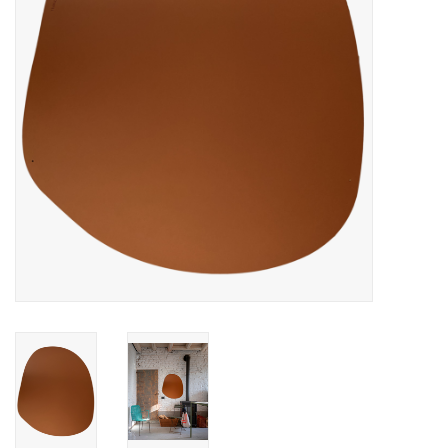
CHANCE
LIMITED EXCLUSIVES
Wandplanken / Shelves
Rechthoekige , vierkante, ronde
magneetborden