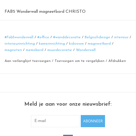
FAB5 Wonderwall magneetbord CHRISTO
afmetingen: XLarge 95x80cm
kleur: roest bruin
#Fab5wonderwall
/
#office
/
#wanddecoratie
/
Belgischdesign
/
interieur
/
afwerking: fijnstructuur
interieurinrichting
/
kamerinrichting
/
kidsroom
/
magneetbord
/
materiaal: powder coated staal
magneten
/
memobord
/
muurdecoratie
/
Wonderwall
te bevestigen met bv vijsjes en pluggen.
Aan verlanglijst toevoegen
/
Toevoegen om te vergelijken
/
Afdrukken
Breng rust en karakter in je ruimte met dit verfijnde magneetbord in
een warme roestbruine tint.
De zachte, organische vorm en het subtiele, ultradunne profiel
creëren een gevoel van eenvoud en balans. Met zorg vervaardigd in
België — een tijdloos object dat schoonheid en functionaliteit
Meld je aan voor onze nieuwsbrief:
moeiteloos samenbrengt.
Design, productie, controle en verpakking gebeuren lokaal en met
ABONNEER
de grootste zorg.
Dit zowel voor milieu als mens.