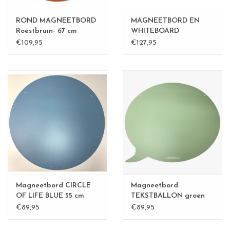
ROND MAGNEETBORD
MAGNEETBORD EN
Roestbruin- 67 cm
WHITEBOARD
TEKSTBALLON LARGE
€109,95
€127,95
Magneetbord CIRCLE
Magneetbord
OF LIFE BLUE 55 cm
TEKSTBALLON groen
€89,95
€89,95