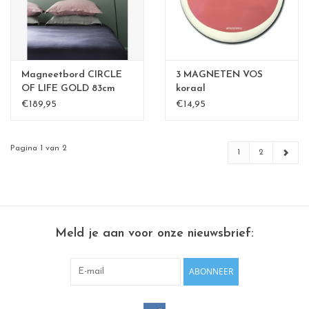
Magneetbord CIRCLE
3 MAGNETEN VOS
OF LIFE GOLD 83cm
koraal
diameter
€189,95
€14,95
Pagina 1 van 2
1
2
Meld je aan voor onze nieuwsbrief:
ABONNEER