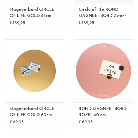
Magneetbord CIRCLE
Circle of life ROND
OF LIFE GOLD 83cm
MAGNEETBORD Zwart
diameter
-83 cm
€189,95
€189,95
Magneetbord CIRCLE
ROND MAGNEETBORD
OF LIFE GOLD 60cm
ROZE- 40 cm
€89,95
€69,95