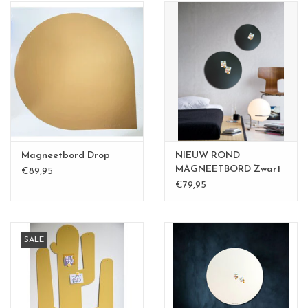
Magneetbord Drop
NIEUW ROND
MAGNEETBORD Zwart
€89,95
40 cm
€79,95
SALE