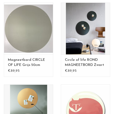
Magneetbord CIRCLE
Circle of life ROND
OF LIFE Grijs 50cm
MAGNEETBORD Zwart
60 cm
€89,95
€89,95