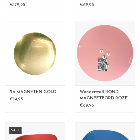
diam.
€179,95
€89,95
3 x MAGNETEN GOLD
Wonderwall ROND
MAGNEETBORD ROZE
€14,95
- 60 cm -
€89,95
SALE