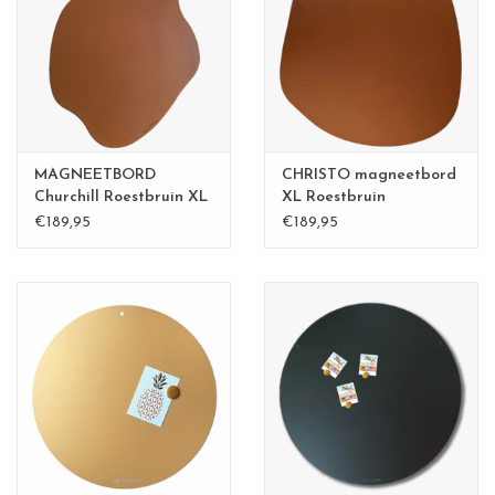
CHANCE
LIMITED EXCLUSIVES
Wandplanken / Shelves
MAGNEETBORD
CHRISTO magneetbord
Rechthoekige , vierkante, ronde
Churchill Roestbruin XL
XL Roestbruin
€189,95
€189,95
magneetborden