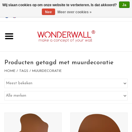
Wij slaan cookies op om onze website te verbeteren. Is dat akkoord?
Ja
Nee
Meer over cookies »
EUR
/
GBP
/
USD
0 Artikelen - €0,00
Home
Wonderwall
magneetborden
Producten getagd met muurdecoratie
HOME
/
TAGS
/
MUURDECORATIE
whiteboards
magneten
Ontwerp op maat
BIG SALE , GRAB YOUR