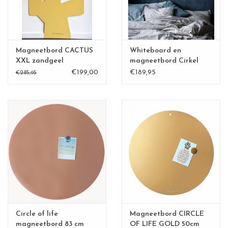
Magneetbord CACTUS
Whiteboard en
XXL zandgeel
magneetbord Cirkel
83cm
€199,00
€189,95
€285,95
Circle of life
Magneetbord CIRCLE
magneetbord 83 cm
OF LIFE GOLD 50cm