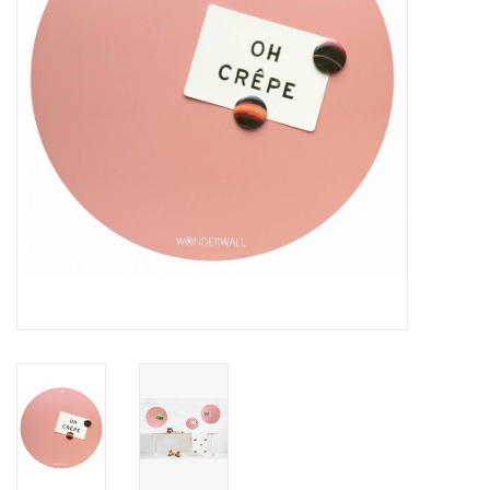
CHANCE
LIMITED EXCLUSIVES
Wandplanken / Shelves
Rechthoekige , vierkante, ronde
magneetborden