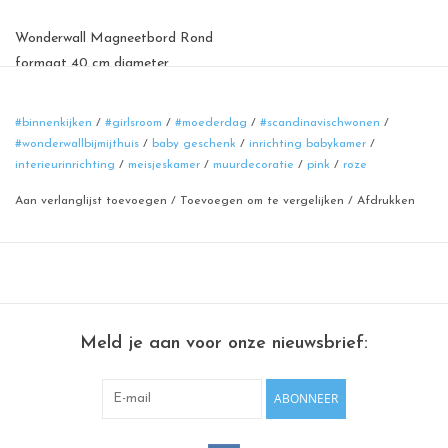
Wonderwall Magneetbord Rond
formaat 40 cm diameter
materiaal: powder coated staal
kleur: roze
#binnenkijken
/
#girlsroom
/
#moederdag
/
#scandinavischwonen
/
#wonderwallbijmijthuis
/
baby geschenk
/
inrichting babykamer
/
100% made in Belgium
interieurinrichting
/
meisjeskamer
/
muurdecoratie
/
pink
/
roze
Tip: combineer verschillende ronde magneetborden met elkaar.
Aan verlanglijst toevoegen
/
Toevoegen om te vergelijken
/
Afdrukken
Ook beschikbaar in andere afmetingen: 60 cm en 83 cm en in vele
andere kleuren: goud, zwart, wit, terracotta rood, mint, groen,
blauw, grijs ...
Meld je aan voor onze nieuwsbrief:
ABONNEER