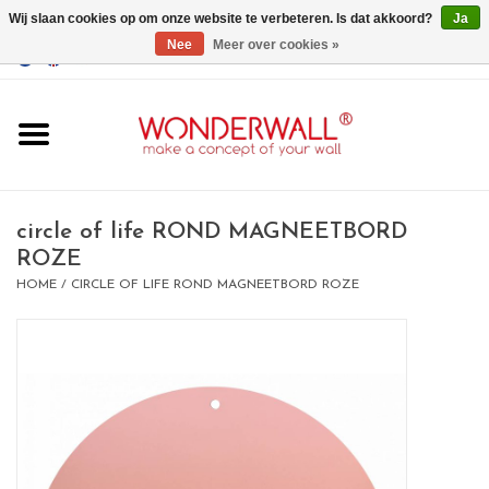
Wij slaan cookies op om onze website te verbeteren. Is dat akkoord?
Ja
Nee
Meer over cookies »
EUR
/
GBP
/
USD
0 Artikelen - €0,00
Home
Wonderwall
magneetborden
circle of life ROND MAGNEETBORD
ROZE
HOME
/
CIRCLE OF LIFE ROND MAGNEETBORD ROZE
whiteboards
magneten
Ontwerp op maat
BIG SALE , GRAB YOUR