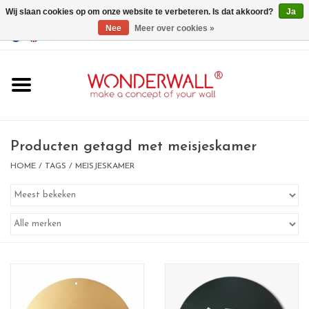
Wij slaan cookies op om onze website te verbeteren. Is dat akkoord?
Ja
Nee
Meer over cookies »
EUR
/
GBP
/
USD
0 Artikelen - €0,00
Home
Wonderwall
magneetborden
Producten getagd met meisjeskamer
HOME
/
TAGS
/
MEISJESKAMER
whiteboards
magneten
Ontwerp op maat
BIG SALE , GRAB YOUR