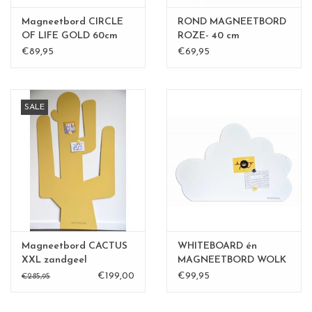
Magneetbord CIRCLE
ROND MAGNEETBORD
OF LIFE GOLD 60cm
ROZE- 40 cm
€89,95
€69,95
SALE
Magneetbord CACTUS
WHITEBOARD én
XXL zandgeel
MAGNEETBORD WOLK
LARGE
€199,00
€99,95
€285,95