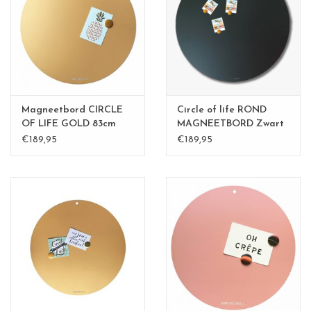
CHANCE
LIMITED EXCLUSIVES
Wandplanken / Shelves
Magneetbord CIRCLE
Circle of life ROND
Rechthoekige , vierkante, ronde
OF LIFE GOLD 83cm
MAGNEETBORD Zwart
diameter
-83 cm
€189,95
€189,95
magneetborden