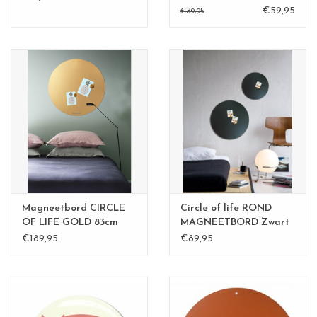
€59,95
€89,95
Magneetbord CIRCLE
Circle of life ROND
OF LIFE GOLD 83cm
MAGNEETBORD Zwart
diameter
60 cm
€189,95
€89,95