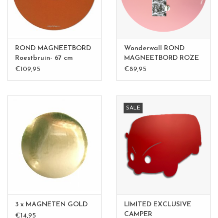
ROND MAGNEETBORD
Wonderwall ROND
Roestbruin- 67 cm
MAGNEETBORD ROZE
- 60 cm -
€109,95
€89,95
SALE
3 x MAGNETEN GOLD
LIMITED EXCLUSIVE
CAMPER
€14,95