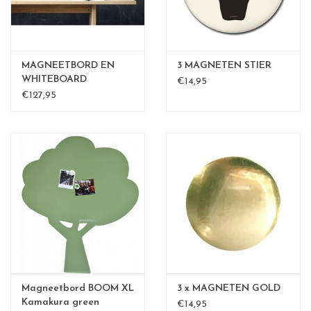
MAGNEETBORD EN
3 MAGNETEN STIER
WHITEBOARD
€14,95
TEKSTBALLON LARGE
€127,95
Magneetbord BOOM XL
3 x MAGNETEN GOLD
Kamakura green
€14,95