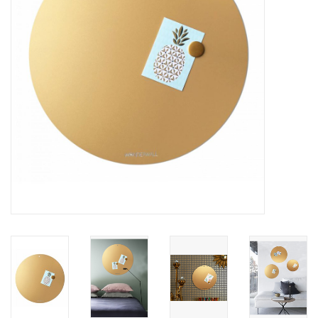
CHANCE
LIMITED EXCLUSIVES
Wandplanken / Shelves
Rechthoekige , vierkante, ronde
magneetborden