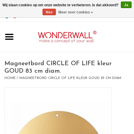
Wij slaan cookies op om onze website te verbeteren. Is dat akkoord?
Ja
Nee
Meer over cookies »
EUR
/
GBP
/
USD
0 Artikelen - €0,00
Home
Wonderwall
magneetborden
Magneetbord CIRCLE OF LIFE kleur
GOUD 83 cm diam.
HOME
/
MAGNEETBORD CIRCLE OF LIFE KLEUR GOUD 83 CM DIAM.
whiteboards
magneten
Ontwerp op maat
BIG SALE , GRAB YOUR