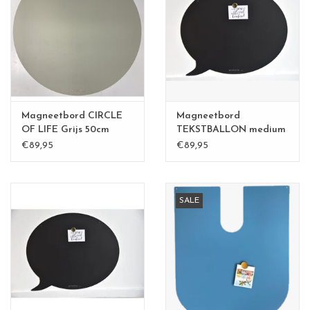
Magneetbord CIRCLE
Magneetbord
OF LIFE Grijs 50cm
TEKSTBALLON medium
ZWART
€89,95
€89,95
SALE