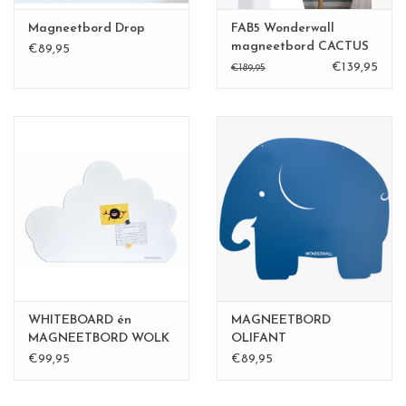
Magneetbord Drop
FAB5 Wonderwall
magneetbord CACTUS
€89,95
XL zandgeel
€139,95
€189,95
WHITEBOARD én
MAGNEETBORD
MAGNEETBORD WOLK
OLIFANT
LARGE
€99,95
€89,95