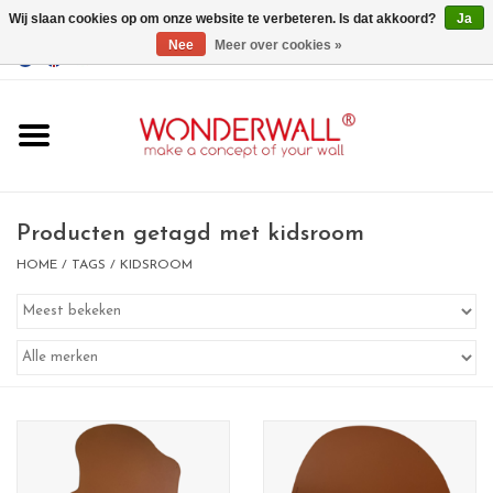
Wij slaan cookies op om onze website te verbeteren. Is dat akkoord?
Ja
Nee
Meer over cookies »
EUR
/
GBP
/
USD
0 Artikelen - €0,00
Home
Wonderwall
magneetborden
Producten getagd met kidsroom
HOME
/
TAGS
/
KIDSROOM
whiteboards
magneten
Ontwerp op maat
BIG SALE , GRAB YOUR