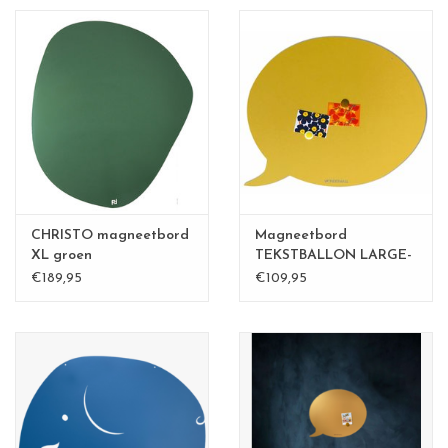
CHRISTO magneetbord
Magneetbord
XL groen
TEKSTBALLON LARGE-
zandgeel
€189,95
€109,95