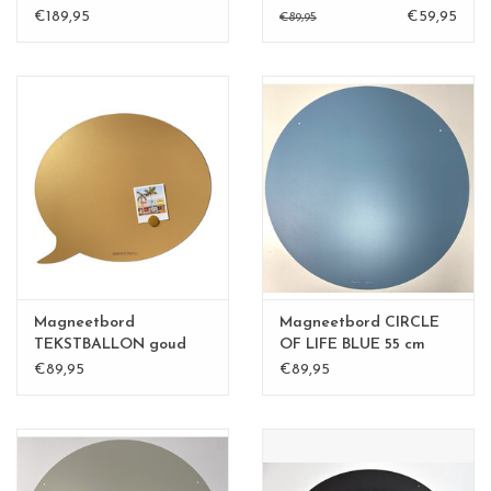
zwart
€189,95
€59,95
€89,95
Magneetbord
Magneetbord CIRCLE
TEKSTBALLON goud
OF LIFE BLUE 55 cm
€89,95
€89,95