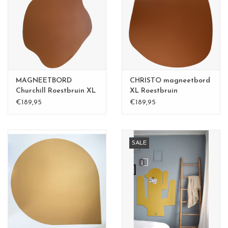
CHANCE
LIMITED EXCLUSIVES
Wandplanken / Shelves
MAGNEETBORD
CHRISTO magneetbord
Rechthoekige , vierkante, ronde
Churchill Roestbruin XL
XL Roestbruin
€189,95
€189,95
magneetborden
SALE