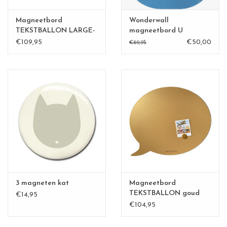
Magneetbord
Wonderwall
TEKSTBALLON LARGE-
magneetbord U
BLACK
€109,95
€50,00
€69,95
3 magneten kat
Magneetbord
TEKSTBALLON goud
€14,95
Large
€104,95