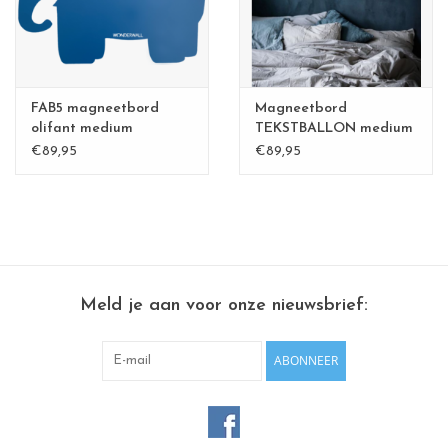
FAB5 magneetbord
Magneetbord
olifant medium
TEKSTBALLON medium
Goud -
€89,95
€89,95
Meld je aan voor onze nieuwsbrief:
ABONNEER