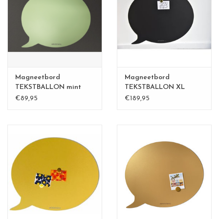
CHANCE
LIMITED EXCLUSIVES
Wandplanken / Shelves
Magneetbord
Magneetbord
Rechthoekige , vierkante, ronde
TEKSTBALLON mint
TEKSTBALLON XL
groen
zwart
€89,95
€189,95
magneetborden