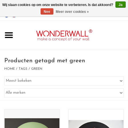
Wij slaan cookies op om onze website te verbeteren. Is dat akkoord?
Ja
Nee
Meer over cookies »
EUR
/
GBP
/
USD
0 Artikelen - €0,00
Home
Wonderwall
magneetborden
Producten getagd met green
HOME
/
TAGS
/
GREEN
whiteboards
magneten
Ontwerp op maat
BIG SALE , GRAB YOUR